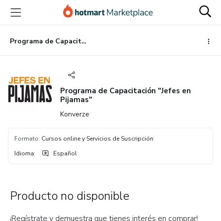
Ir
Ir
Ir
al
a
al
contenido
la
pie
principal
página
de
Programa de Capacitación "Jefes en Pijamas"
de
página
pago
Programa de Capacitación "Jefes en
Pijamas"
Konverze
Formato
:
Cursos online y Servicios de Suscripción
Idioma
:
Español
Producto no disponible
¡Regístrate y demuestra que tienes interés en comprar!