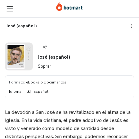
Ir
Ir
Ir
al
a
al
contenido
la
pie
principal
página
de
José (español)
de
página
pago
José (español)
Soprar
Formato
:
eBooks o Documentos
Idioma
:
Español
La devoción a San José se ha revitalizado en el alma de la
Iglesia. En la vida cristiana, el padre adoptivo de Jesús es
visto y venerado como modelo de santidad desde
distintas perspectivas. Sin embargo, podemos reconocer