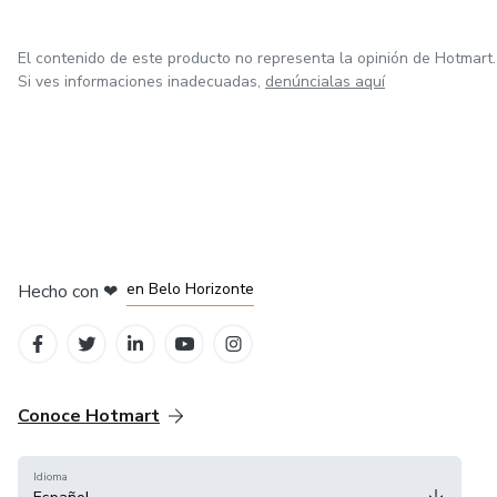
El contenido de este producto no representa la opinión de Hotmart.
Si ves informaciones inadecuadas,
denúncialas aquí
en Ciudad de México
en Bogotá
en Amsterdam
en Madrid
en Belo Horizonte
Hecho con
❤
Conoce Hotmart
Idioma