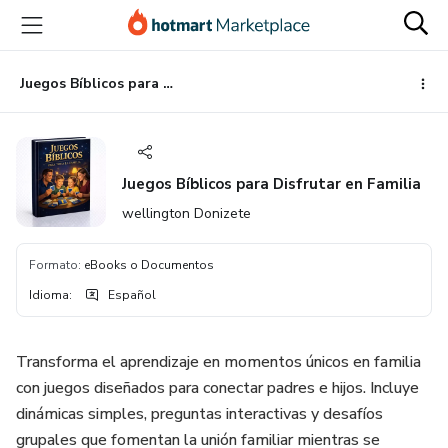
Ir
Ir
Ir
al
a
al
contenido
la
pie
principal
página
de
Juegos Bíblicos para Disfrutar en Familia
de
página
pago
Juegos Bíblicos para Disfrutar en Familia
wellington Donizete
Formato
:
eBooks o Documentos
Idioma
:
Español
Transforma el aprendizaje en momentos únicos en familia
con juegos diseñados para conectar padres e hijos. Incluye
dinámicas simples, preguntas interactivas y desafíos
grupales que fomentan la unión familiar mientras se