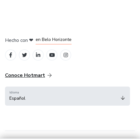
en Ciudad de México
en Bogotá
en Amsterdam
en Madrid
en Belo Horizonte
Hecho con
❤
Conoce Hotmart
Idioma
Español