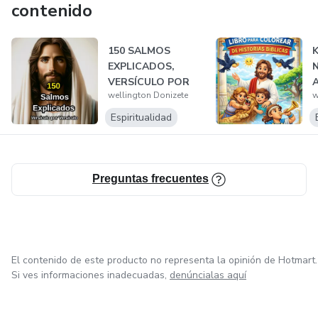
contenido
150 SALMOS
K
EXPLICADOS,
N
VERSÍCULO POR
A
wellington Donizete
w
VERSÍCULO
D
Espiritualidad
Preguntas frecuentes
El contenido de este producto no representa la opinión de Hotmart.
Si ves informaciones inadecuadas,
denúncialas aquí