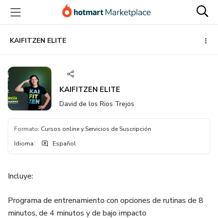
Ir
Ir
Ir
al
a
al
contenido
la
pie
principal
página
de
KAIFITZEN ELITE
de
página
pago
KAIFITZEN ELITE
David de los Rios Trejos
Formato
:
Cursos online y Servicios de Suscripción
Idioma
:
Español
Incluye:
Programa de entrenamiento con opciones de rutinas de 8
minutos, de 4 minutos y de bajo impacto