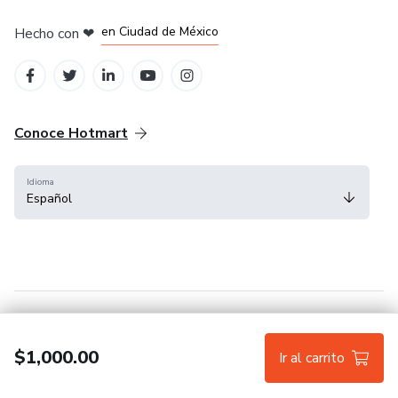
en Bogotá
en Amsterdam
en Madrid
en Ciudad de México
Hecho con
❤
en Belo Horizonte
Conoce Hotmart
Idioma
Español
FAQ
Términos
Privacidad
Cookies
$1,000.00
Ir al carrito
Hotmart — 2011-2026 © Todos los derechos reservados.