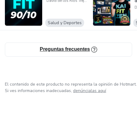
d
David de los Rios Trejos
Salud y Deportes
Preguntas frecuentes
El contenido de este producto no representa la opinión de Hotmart.
Si ves informaciones inadecuadas,
denúncialas aquí