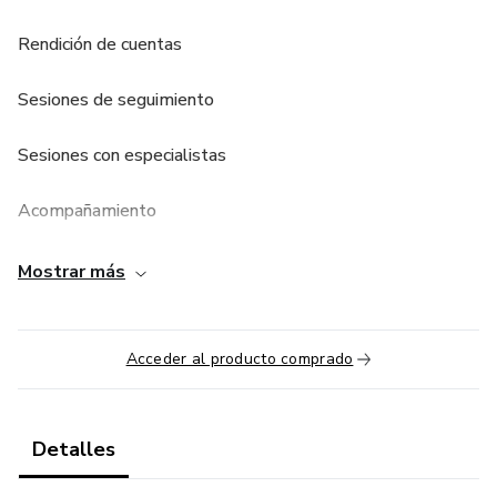
Rendición de cuentas
Sesiones de seguimiento
Sesiones con especialistas
Acompañamiento
y mucho más...
Mostrar más
PROGRAMA 100% GARANTIZADO
Acceder al producto comprado
Baja hasta 12 kg en 12 semanas
Detalles