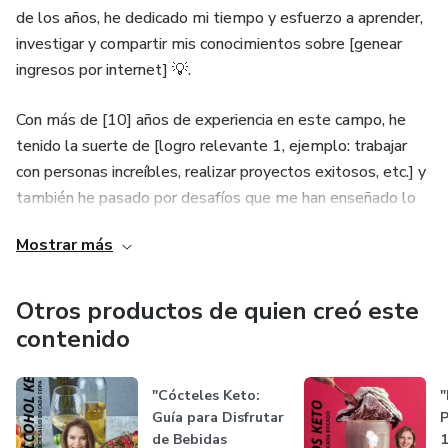
de los años, he dedicado mi tiempo y esfuerzo a aprender,
investigar y compartir mis conocimientos sobre [genear
ingresos por internet] 💡.
Con más de [10] años de experiencia en este campo, he
tenido la suerte de [logro relevante 1, ejemplo: trabajar
con personas increíbles, realizar proyectos exitosos, etc.] y
también he pasado por desafíos que me han enseñado lo
que realmente funciona 🤔.
Mostrar más
Este ebook es el resultado de todo lo que he aprendido, y
lo creé porque sé lo difícil que puede ser [desafío que
Otros productos de quien creó este
resuelve el ebook] 😅. Quiero que tengas acceso a las
contenido
estrategias y herramientas que me ayudaron a superar
esos obstáculos y que ahora puedes aplicar en tu propia
"Cócteles Keto:
"
vida 📈.
Guía para Disfrutar
P
de Bebidas
1