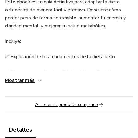
Este ebook es tu guía definitiva para adoptar la dieta
cetogénica de manera fácil y efectiva. Descubre cómo
perder peso de forma sostenible, aumentar tu energía y
claridad mental, y mejorar tu salud metabólica.
Incluye:
✅ Explicación de los fundamentos de la dieta keto
✅ Planes personalizados: Clásico, Alta en Proteínas,
Vegetariano, Cíclico y Keto Intermitente
Mostrar más
✅ Menús diarios y recetas deliciosas
Acceder al producto comprado
✅ Estrategias prácticas para superar desafíos
✅ Desmentimos mitos comunes sobre la pérdida de grasa
Detalles