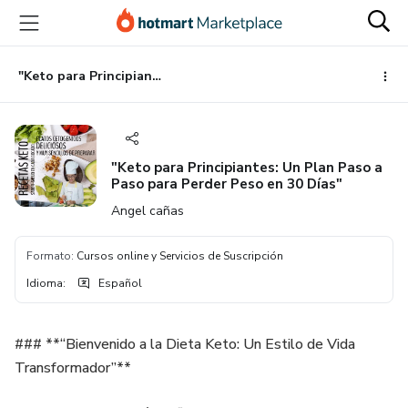
Ir
Ir
Ir
al
a
al
contenido
la
pie
principal
página
de
"Keto para Principiantes: Un Plan Paso a Paso para Perder Peso en 30 Días"
de
página
pago
"Keto para Principiantes: Un Plan Paso a
Paso para Perder Peso en 30 Días"
Angel cañas
Formato
:
Cursos online y Servicios de Suscripción
Idioma
:
Español
### **“Bienvenido a la Dieta Keto: Un Estilo de Vida
Transformador”**