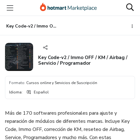
Ir
Ir
Ir
al
a
al
contenido
la
pie
principal
página
de
Key Code-v2 / Immo OFF / KM / Airbag / Servicio / Programador
de
página
pago
Key Code-v2 / Immo OFF / KM / Airbag /
Servicio / Programador
Formato
:
Cursos online y Servicios de Suscripción
Idioma
:
Español
Más de 170 softwares profesionales para ajuste y
reparación de módulos de diferentes marcas. Incluye Key
Code, Immo OFF, corrección de KM, reseteo de Airbag,
Service, Programadores y mucho más. Con estas