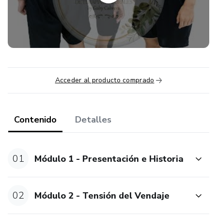
Disfunciones posturales o funcionales
Casos comunes como fascitis plantar, espolón calcáneo,
cefaleas y más
A través de 9 módulos dinámicos, aprenderás desde la
Acceder al producto comprado
anatomía aplicada, hasta la forma de evaluar, seleccionar la
técnica adecuada y aplicar el vendaje paso a paso.
Contenido
Detalles
🧠 ¿A quién está dirigido?
A kinesiólogos, fisioterapeutas, entrenadores,
01
Módulo 1 - Presentación e Historia
profesionales del movimiento y estudiantes avanzados
que quieran:
02
Módulo 2 - Tensión del Vendaje
Sumar una herramienta efectiva a su práctica