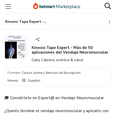
Ir
Ir
Ir
al
a
al
contenido
la
pie
principal
página
de
Kinesio Tape Expert - Más de 50 aplicaciones del Vendaje Neuromuscular
de
página
pago
Kinesio Tape Expert - Más de 50
aplicaciones del Vendaje Neuromuscular
Gaby Cabrera, estetica & salud
Formato
:
Cursos online y Servicios de Suscripción
Idioma
:
Español
🎓 Conviértete en Expert@ en Vendaje Neuromuscular
¿Querés dominar el vendaje neuromuscular y aplicarlo con