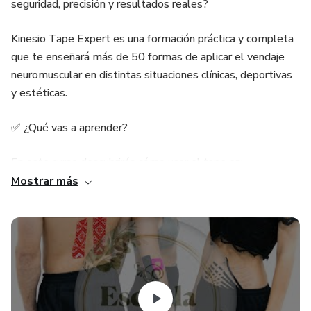
seguridad, precisión y resultados reales?
Kinesio Tape Expert es una formación práctica y completa
que te enseñará más de 50 formas de aplicar el vendaje
neuromuscular en distintas situaciones clínicas, deportivas
y estéticas.
✅ ¿Qué vas a aprender?
En este curso descubrirás cómo usar el tape en:
Mostrar más
Dolores musculares y articulares (como contracturas,
artritis, tendinitis)
Drenaje linfático (ideal para inflamaciones, celulitis y
retención)
Lesiones ligamentarias y articulares