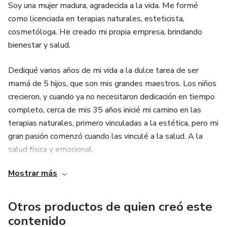
Soy una mujer madura, agradecida a la vida. Me formé
como licenciada en terapias naturales, esteticista,
cosmetóloga. He creado mi propia empresa, brindando
bienestar y salud.
Dediqué varios años de mi vida a la dulce tarea de ser
mamá de 5 hijos, que son mis grandes maestros. Los niños
crecieron, y cuando ya no necesitaron dedicación en tiempo
completo, cerca de mis 35 años inicié mi camino en las
terapias naturales, primero vinculadas a la estética, pero mi
gran pasión comenzó cuando las vinculé a la salud. A la
salud física y emocional.
Mostrar más
Fue así que hace unos 20 años nace la clínica destinada a
mejorar la salud y estática con métodos naturales. Cientos
de personas que pasaron por mis manos me han hecho
Otros productos de quien creó este
crecer en conocimiento y experiencia. Algunas personas
contenido