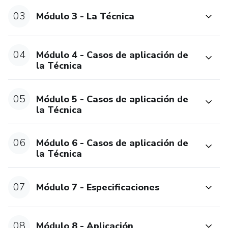
Aumentar sus resultados clínicos
03
Módulo 3 - La Técnica
Diferenciarse profesionalmente
04
Módulo 4 - Casos de aplicación de
🔥 ¿Por qué elegir este curso?
la Técnica
Más de 50 aplicaciones prácticas
05
Módulo 5 - Casos de aplicación de
la Técnica
Acceso inmediato y de por vida
100% online: estudiá a tu ritmo
06
Módulo 6 - Casos de aplicación de
la Técnica
Certificado al finalizar
07
Módulo 7 - Especificaciones
Comunidad exclusiva para dudas y acompañamiento
08
Módulo 8 - Aplicación