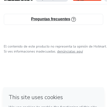
Preguntas frecuentes
El contenido de este producto no representa la opinión de Hotmart.
Si ves informaciones inadecuadas,
denúncialas aquí
en Ciudad de México
en Bogotá
en Amsterdam
en Madrid
en Belo Horizonte
Hecho con
❤