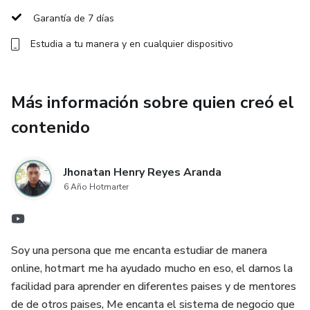
🏯 El Secreto del Acto "TEN" (El Giro): Cómo crear
Garantía de 7 días
revelaciones en lugar de presiones para que la compra sea
Estudia a tu manera y en cualquier dispositivo
una conclusión natural del lector.
🤖 Ingeniería de Prompts Zen: Comandos exactos para que
Más información sobre quien creó el
la IA escriba con alma, elegancia y un alto poder de
conversión.
contenido
🛠️ Plan de Acción Práctico: Plantillas listas para rellenar y
Jhonatan Henry Reyes Aranda
lanzar tus anuncios, correos o guiones en menos de 2 horas.
6 Año Hotmarter
Sin infoxicación. Sin relleno. Solo la síntesis exacta que
genera resultados. Entra hoy y domina el arte de la
persuasión silenciosa. 🏮
Soy una persona que me encanta estudiar de manera
online, hotmart me ha ayudado mucho en eso, el darnos la
facilidad para aprender en diferentes paises y de mentores
de de otros paises, Me encanta el sistema de negocio que