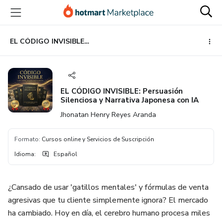
Ir
Ir
Ir
al
a
al
contenido
la
pie
principal
página
de
EL CÓDIGO INVISIBLE: Persuasión Silenciosa y Narrativa Japonesa con IA
de
página
pago
EL CÓDIGO INVISIBLE: Persuasión
Silenciosa y Narrativa Japonesa con IA
Jhonatan Henry Reyes Aranda
Formato
:
Cursos online y Servicios de Suscripción
Idioma
:
Español
¿Cansado de usar 'gatillos mentales' y fórmulas de venta
agresivas que tu cliente simplemente ignora? El mercado
ha cambiado. Hoy en día, el cerebro humano procesa miles