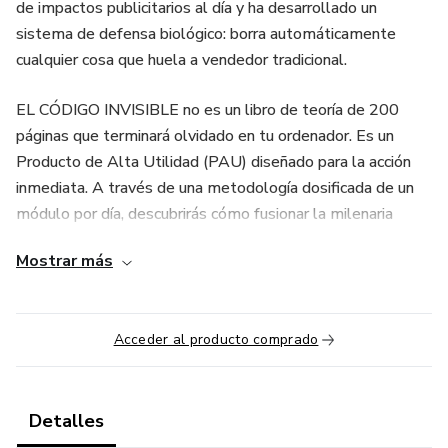
de impactos publicitarios al día y ha desarrollado un
sistema de defensa biológico: borra automáticamente
cualquier cosa que huela a vendedor tradicional.
EL CÓDIGO INVISIBLE no es un libro de teoría de 200
páginas que terminará olvidado en tu ordenador. Es un
Producto de Alta Utilidad (PAU) diseñado para la acción
inmediata. A través de una metodología dosificada de un
módulo por día, descubrirás cómo fusionar la milenaria
Estructura Narrativa Japonesa (Kishotenketsu) y los
Mostrar más
niveles de conciencia de Eugene Schwartz con la velocidad
de la Inteligencia Artificial.
Acceder al producto comprado
Lo que vas a lograr dentro:
🎯 Derribar el Gran Dominó: La única creencia que necesitas
activar en tu cliente para que sus objeciones desaparezcan.
Detalles