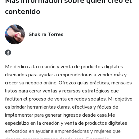
Más información sobre quien creó el
• Seguimientos estratégicos (para no perder ventas)
contenido
• Mensajes para manejar objeciones comunes
Shakira Torres
• Textos de urgencia y escasez
• Mensajes directos de cierre
Me dedico a la creación y venta de productos digitales
• Mensaje de agradecimiento post venta
diseñados para ayudar a emprendedoras a vender más y
crecer su negocio online. Ofrezco guías prácticas, mensajes
Este material es ideal para emprendedoras, consultoras,
listos para cerrar ventas y recursos estratégicos que
vendedoras por redes sociales y dueñas de pequeños
facilitan el proceso de venta en redes sociales. Mi objetivo
negocios que desean vender más sin complicarse.
es brindar herramientas claras, efectivas y fáciles de
implementar para generar ingresos desde casa.Me
Ahorra tiempo, responde con seguridad y aumenta tus
especializo en la creación y venta de productos digitales
conversiones usando mensajes probados y estructurados
enfocados en ayudar a emprendedoras y mujeres que
para vender.