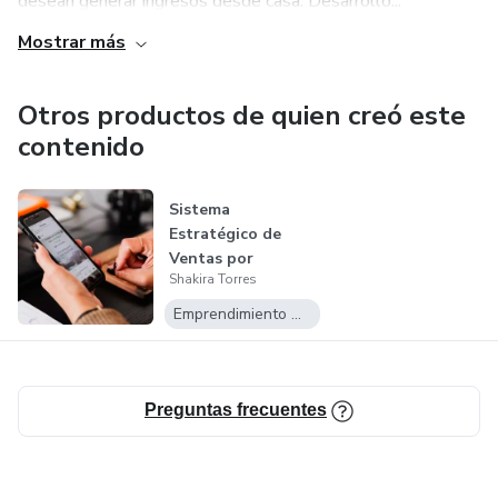
desean generar ingresos desde casa. Desarrollo...
Mostrar más
Otros productos de quien creó este
contenido
Sistema
Estratégico de
Ventas por
Shakira Torres
Mensaje: Versión
Premium
Emprendimiento Digital
Preguntas frecuentes