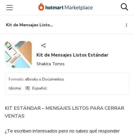
Ir
Ir
Ir
al
a
al
contenido
la
pie
principal
página
de
Kit de Mensajes Listos Estándar
de
página
pago
Kit de Mensajes Listos Estándar
Shakira Torres
Formato
:
eBooks o Documentos
Idioma
:
Español
KIT ESTÁNDAR – MENSAJES LISTOS PARA CERRAR
VENTAS
¿Te escriben interesados pero no sabes qué responder