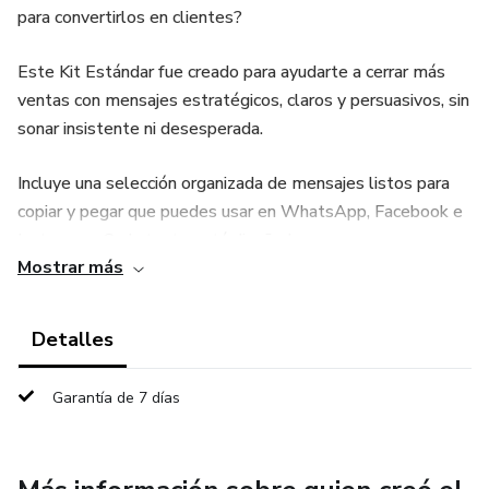
para convertirlos en clientes?
Este Kit Estándar fue creado para ayudarte a cerrar más
ventas con mensajes estratégicos, claros y persuasivos, sin
sonar insistente ni desesperada.
Incluye una selección organizada de mensajes listos para
copiar y pegar que puedes usar en WhatsApp, Facebook e
Instagram. Cada texto está diseñado para generar
Mostrar más
confianza, resolver dudas y guiar al cliente hasta el pago
final.
Detalles
Dentro del kit encontrarás:
Garantía de 7 días
• Mensajes de bienvenida profesional
• Respuestas para preguntas frecuentes