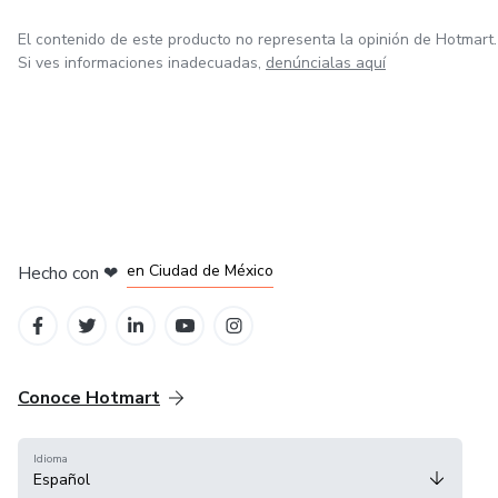
El contenido de este producto no representa la opinión de Hotmart.
Si ves informaciones inadecuadas,
denúncialas aquí
en Bogotá
en Amsterdam
en Madrid
en Ciudad de México
Hecho con
❤
en Belo Horizonte
Conoce Hotmart
Idioma
Español