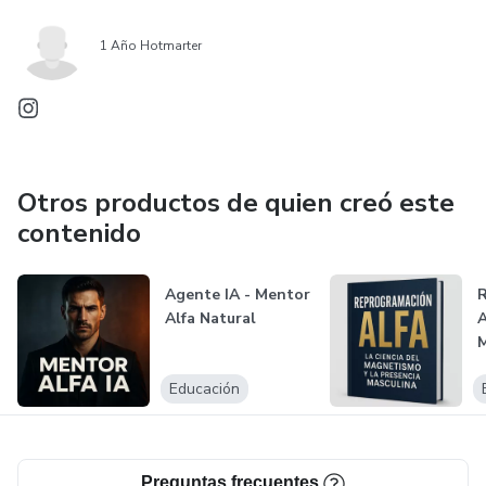
1 Año Hotmarter
Otros productos de quien creó este
contenido
Agente IA - Mentor
Alfa Natural
A
M
P
Educación
Preguntas frecuentes