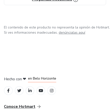
El contenido de este producto no representa la opinión de Hotmart.
Si ves informaciones inadecuadas,
denúncialas aquí
en Ciudad de México
en Bogotá
en Amsterdam
en Madrid
en Belo Horizonte
Hecho con
❤
Conoce Hotmart