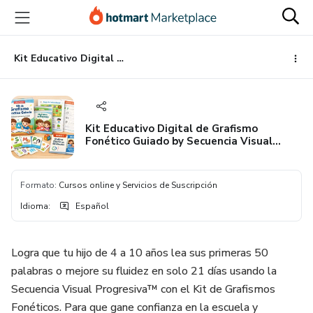
Ir
Ir
Ir
al
a
al
contenido
la
pie
principal
página
de
Kit Educativo Digital de Grafismo Fonético Guiado by Secuencia Visual Progresiva
de
página
pago
Kit Educativo Digital de Grafismo
Fonético Guiado by Secuencia Visual
Progresiva
Formato
:
Cursos online y Servicios de Suscripción
Idioma
:
Español
Logra que tu hijo de 4 a 10 años lea sus primeras 50
palabras o mejore su fluidez en solo 21 días usando la
Secuencia Visual Progresiva™ con el Kit de Grafismos
Fonéticos. Para que gane confianza en la escuela y