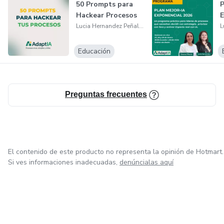
✔ 1 clase en vivo donde (miércoles 25 de marzo 2026 a
50 Prompts para
P
las 19:00 hrs Ecuador):
Hackear Procesos
E
Lucia Hernandez Peñaloza
• Usaremos los asistentes paso a paso
Educación
• Resolveremos dudas en tiempo real
¿Para quién es este kit?
Preguntas frecuentes
Para profesionales de procesos, mejora continua, calidad o
gestión que:
El contenido de este producto no representa la opinión de Hotmart.
• Quieren documentar más rápido sin perder profundidad
Si ves informaciones inadecuadas,
denúncialas aquí
• Buscan simplificar procesos complejos
• Desean integrar IA sin perder criterio profesional