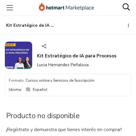
Ir
Ir
Ir
al
a
al
contenido
la
pie
principal
página
de
Kit Estratégico de IA para Procesos
de
página
pago
Kit Estratégico de IA para Procesos
Lucia Hernandez Peñaloza
Formato
:
Cursos online y Servicios de Suscripción
Idioma
:
Español
Producto no disponible
¡Regístrate y demuestra que tienes interés en comprar!