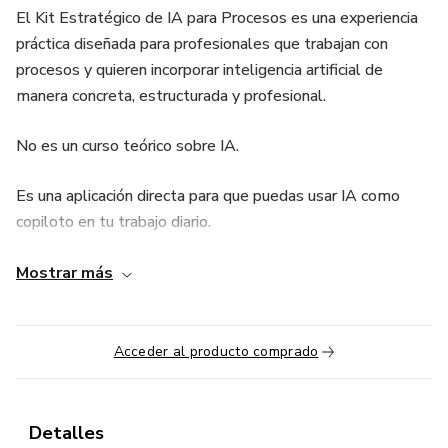
El Kit Estratégico de IA para Procesos es una experiencia
práctica diseñada para profesionales que trabajan con
procesos y quieren incorporar inteligencia artificial de
manera concreta, estructurada y profesional.
No es un curso teórico sobre IA.
Es una aplicación directa para que puedas usar IA como
copiloto en tu trabajo diario.
¿Qué incluye?
Mostrar más
✔ 2 clases grabadas (2 horas cada una) donde aprenderás
a:
Acceder al producto comprado
• Diseñar y configurar tus propios asistentes de IA
Detalles