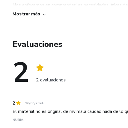
Nos enfocamos en comprender las necesidades únicas de c
impulsen su crecimiento y éxito en línea.
Mostrar más
Nuestro enfoque se basa en la calidad, la creatividad y l
nuestros clientes para asegurarnos de que sus objetivos 
Evaluaciones
2
2 evaluaciones
2
26/06/2024
El material no es original de my mala calidad nada de lo 
NURIA