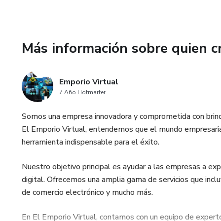
✅diplomas día de la madre
✅caja explosiva frida
Más información sobre quien c
✅álbum de recuerdos madre e 
Emporio Virtual
✅porta flores
7 Año Hotmarter
✅bandejas
Somos una empresa innovadora y comprometida con brindar
El Emporio Virtual, entendemos que el mundo empresarial
✅Letras globo
herramienta indispensable para el éxito.
✅tags día de la madre
Nuestro objetivo principal es ayudar a las empresas a exp
digital. Ofrecemos una amplia gama de servicios que inclu
Y mucho más😍❣️
de comercio electrónico y mucho más.
En El Emporio Virtual, contamos con un equipo de expert