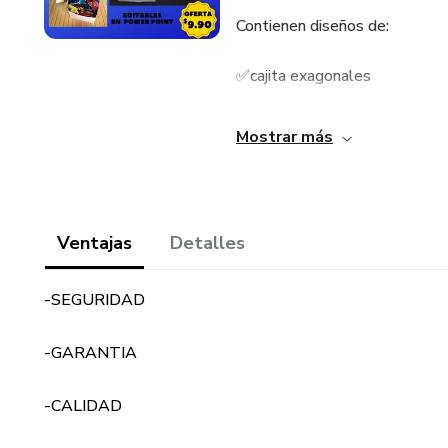
Contienen diseños de:
✅cajita exagonales
✅Bolsitas Sorpresa
Mostrar más
✅Cajita almohada
✅cuadros para MAMÁ
Ventajas
Detalles
✅Cajita helado
-SEGURIDAD
✅Cajitas para chocolates
-GARANTIA
✅cajita para bombones
-CALIDAD
✅Cuadros para fotos