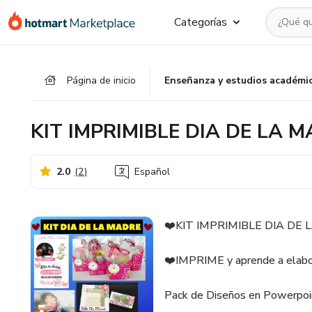
Ir
Ir
Ir
Categorías
al
a
al
contenido
la
pie
principal
página
de
Página de inicio
Enseñanza y estudios académi
de
página
pago
KIT IMPRIMIBLE DIA DE LA 
2.0
(
2
)
Español
❤️KIT IMPRIMIBLE DIA D
❤️IMPRIME y aprende a elabo
Pack de Diseños en Powerpoint