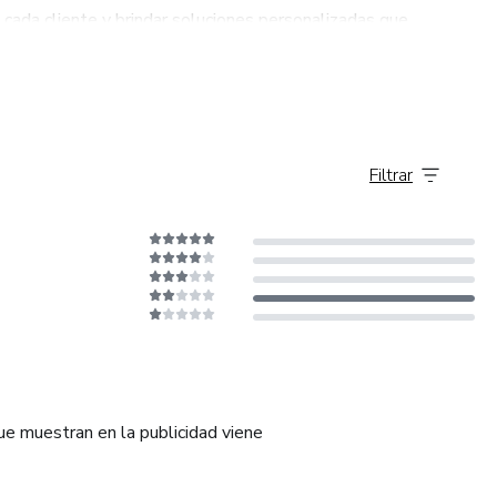
ada cliente y brindar soluciones personalizadas que
a atención al detalle. Trabajamos en estrecha colaboración con
se cumplan y sus expectativas se superen.
Filtrar
que muestran en la publicidad viene