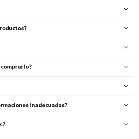
productos?
 comprarlo?
ormaciones inadecuadas?
s?