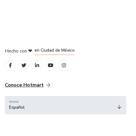
en Bogotá
en Amsterdam
en Madrid
en Ciudad de México
Hecho con
❤
en Belo Horizonte
Conoce Hotmart
Idioma
Español