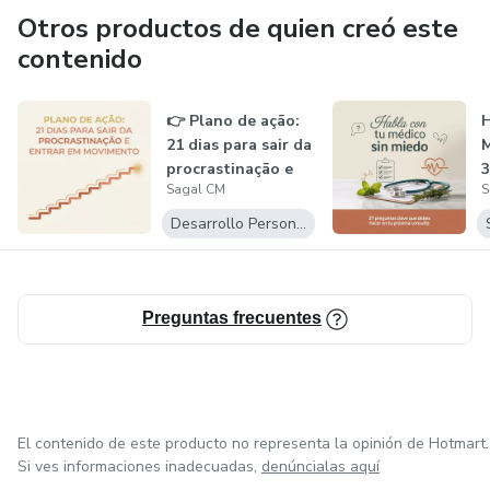
Otros productos de quien creó este
Não espere mais!
contenido
Compre agora.
👉 Plano de ação:
H
21 dias para sair da
M
procrastinação e
3
Sagal CM
S
entr...
Q
Desarrollo Personal
Preguntas frecuentes
El contenido de este producto no representa la opinión de Hotmart.
Si ves informaciones inadecuadas,
denúncialas aquí