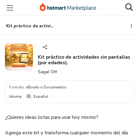
Ir
Ir
Ir
al
a
al
contenido
la
pie
principal
página
de
Kit práctico de actividades sin pantallas (por edades).
de
página
pago
Kit práctico de actividades sin pantallas
(por edades).
Sagal CM
Formato
:
eBooks o Documentos
Idioma
:
Español
¿Quieres ideas listas para usar hoy mismo?
Agrega este kit y transforma cualquier momento del día