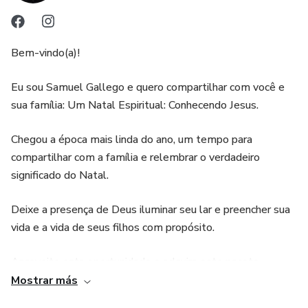
Bem-vindo(a)!
Eu sou Samuel Gallego e quero compartilhar com você e
sua família: Um Natal Espiritual: Conhecendo Jesus.
Chegou a época mais linda do ano, um tempo para
compartilhar com a família e relembrar o verdadeiro
significado do Natal.
Deixe a presença de Deus iluminar seu lar e preencher sua
vida e a vida de seus filhos com propósito.
Aproveite esta oportunidade e adquira este pacote
completo de e-books, criado para celebrar o Natal com
Mostrar más
propósito, cercado(a) por Jesus.