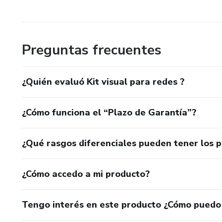
Sé lo que es sostener un negocio con más ganas que tie
Por eso aquí no vienes a sumar tareas:
Preguntas frecuentes
Vienes a tener un camino.
¿Quién evaluó Kit visual para redes ?
¿Cómo funciona el “Plazo de Garantía”?
¿Qué rasgos diferenciales pueden tener los 
¿Cómo accedo a mi producto?
Tengo interés en este producto ¿Cómo puedo