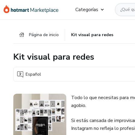
Ir
Ir
Ir
Categorías
al
a
al
contenido
la
pie
principal
página
de
Página de inicio
Kit visual para redes
de
página
pago
Kit visual para redes
Español
Todo lo que necesitas para mo
agobio.
Si estás cansada de improvisar
Instagram no refleja lo profesio