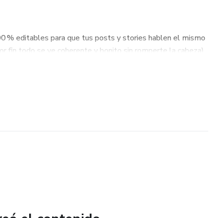
0 % editables para que tus posts y stories hablen el mismo
por fin todo se ve coherente y bonito sin romperte la cabeza)
stos para usar, enfocados en captar la atención, educar,
r con tu clienta ideal (no más “no sé qué publicar”)
nido para 90 días, organizada paso a paso para que sepas qué
in sentir que estás todo el día pendiente de las redes
un perfil bonito, tendrás un plan.
uir dependiendo de la inspiración del momento.