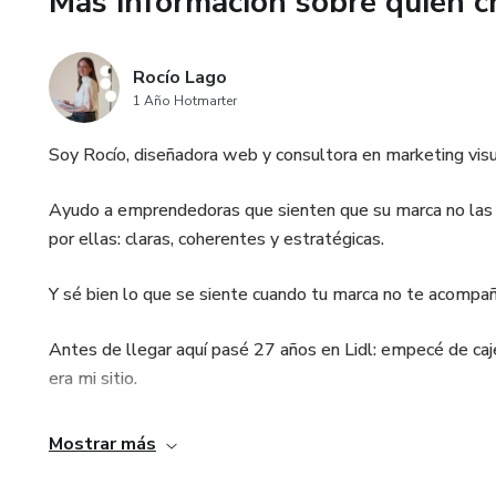
Más información sobre quien c
✅ Claridad en tu mensaje
✅ Dirección estratégica
Rocío Lago
1 Año Hotmarter
✅ Y contenidos que convierten
Soy Rocío, diseñadora web y consultora en marketing visu
Ayudo a emprendedoras que sienten que su marca no las r
por ellas: claras, coherentes y estratégicas.
Y sé bien lo que se siente cuando tu marca no te acompañ
Antes de llegar aquí pasé 27 años en Lidl: empecé de caj
era mi sitio.
Cuando emprendí, me encontré como tú: con ganas, con ta
Mostrar más
Mi marca no transmitía nada de lo que yo era.