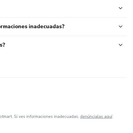
ormaciones inadecuadas?
s?
otmart. Si ves informaciones inadecuadas,
denúncialas aquí