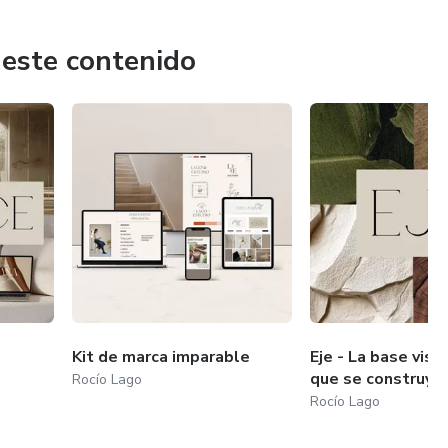
y enseño con claridad:
 este contenido
de verdad.
 ambición, que necesitan una marca que las sostenga y las
Kit de marca imparable
Eje - La base visu
se pierde cuando todo está disperso.
que se construye
Rocío Lago
Rocío Lago