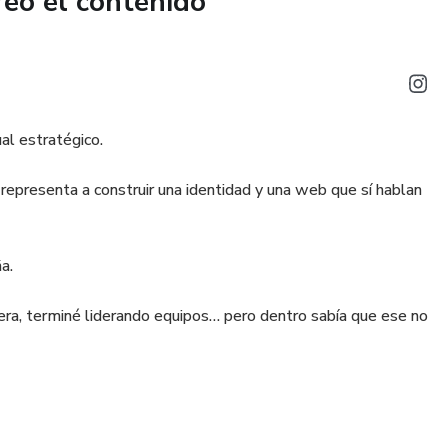
reó el contenido
 (sin dramas tecnológicos)
al estratégico.
epresenta a construir una identidad y una web que sí hablan
a.
era, terminé liderando equipos… pero dentro sabía que ese no
lento y con la sensación de estar improvisando en cada paso.