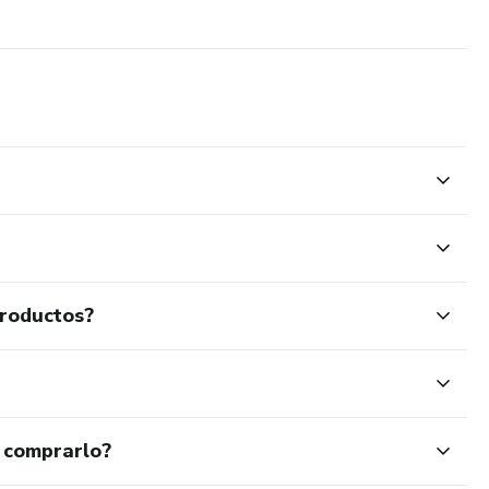
mpo.
productos?
 comprarlo?