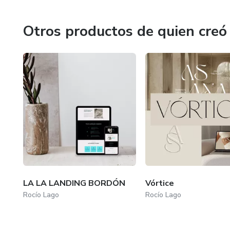
Aprendí a base de prueba, error y mucho trabajo lo que ho
Otros productos de quien creó
🔸 que la estructura es lo que abre camino,
🔸 que la identidad es lo que aporta coherencia,
🔸 y que la dirección es lo que te hace sentir profesional 
Por eso creé VÓRTICE.
Un proceso pensado para mujeres con recorrido, talento y
acompañe a crecer.
LA LA LANDING BORDÓN
Vórtice
Un método que ordena, guía y devuelve la seguridad que 
Rocío Lago
Rocío Lago
Y sí: también soy madre y emprendedora.