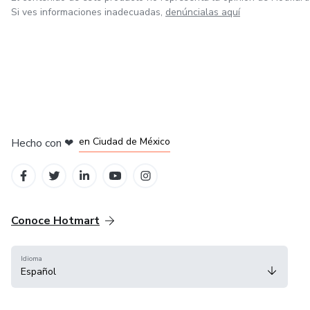
Si ves informaciones inadecuadas,
denúncialas aquí
en Bogotá
en Amsterdam
en Madrid
en Ciudad de México
Hecho con
❤
en Belo Horizonte
Conoce Hotmart
Idioma
Español