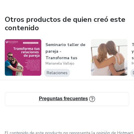
Otros productos de quien creó este
contenido
Seminario taller de
T
pareja -
y
Transforma tus
s
Marianela Vallejo
M
relaciones de pa...
e
Relaciones
Preguntas frecuentes
El contenido de este producto no representa la opinión de Hotmart.