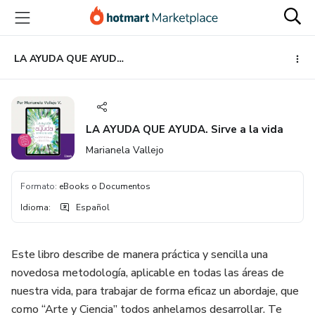
Ir
Ir
Ir
al
a
al
contenido
la
pie
principal
página
de
LA AYUDA QUE AYUDA. Sirve a la vida
de
página
pago
LA AYUDA QUE AYUDA. Sirve a la vida
Marianela Vallejo
Formato
:
eBooks o Documentos
Idioma
:
Español
Este libro describe de manera práctica y sencilla una
novedosa metodología, aplicable en todas las áreas de
nuestra vida, para trabajar de forma eficaz un abordaje, que
como “Arte y Ciencia” todos anhelamos desarrollar. Te