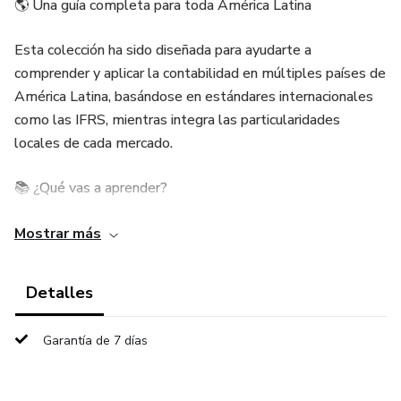
🌎 Una guía completa para toda América Latina
Esta colección ha sido diseñada para ayudarte a
comprender y aplicar la contabilidad en múltiples países de
América Latina, basándose en estándares internacionales
como las IFRS, mientras integra las particularidades
locales de cada mercado.
📚 ¿Qué vas a aprender?
✔️ Fundamentos esenciales: activos, pasivos, ingresos y
Mostrar más
gastos
Detalles
✔️ Registro correcto de operaciones mediante asientos
contables
Garantía de 7 días
✔️ Estructura y lectura de estados financieros