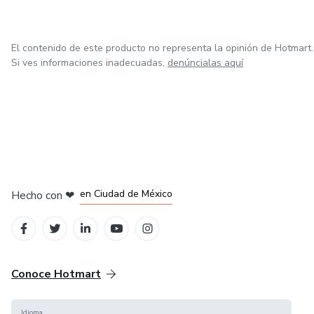
👉 Comprender tus cifras financieras
El contenido de este producto no representa la opinión de Hotmart.
👉 Gestionar un negocio en varios países con claridad y
Si ves informaciones inadecuadas,
denúncialas aquí
seguridad
en Bogotá
en Amsterdam
en Madrid
en Ciudad de México
Hecho con
❤
en Belo Horizonte
Conoce Hotmart
Idioma