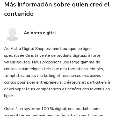
Más información sobre quien creó el
✔️ Casos prácticos aplicados al e-commerce y negocios
digitales
contenido
✔️ Gestión contable en entornos internacionales
Ad Astra digital
🌐 Adaptación a cada país
Ad Astra Digital Shop est une boutique en ligne
La guía incluye explicaciones claras sobre las diferencias
spécialisée dans la vente de produits digitaux à forte
entre países, incluyendo sistemas específicos como los de
valeur ajoutée. Nous proposons une large gamme de
México y Brasil, permitiéndote adaptarte fácilmente a
contenus numériques tels que des formations, ebooks,
distintos marcos fiscales y normativos.
templates, outils marketing et ressources exclusives
🚀 Enfoque práctico y orientado al negocio
conçus pour aider entrepreneurs, créateurs et particuliers à
développer leurs compétences et générer des revenus en
A diferencia de los libros tradicionales, esta obra va directo
ligne.
a lo esencial: aprender haciendo. Podrás aplicar
inmediatamente los conceptos en tu actividad, optimizar
Grâce à un système 100 % digital, nos produits sont
tu gestión financiera y evitar errores comunes que afectan
accessibles instantanément après achat, sans livraison