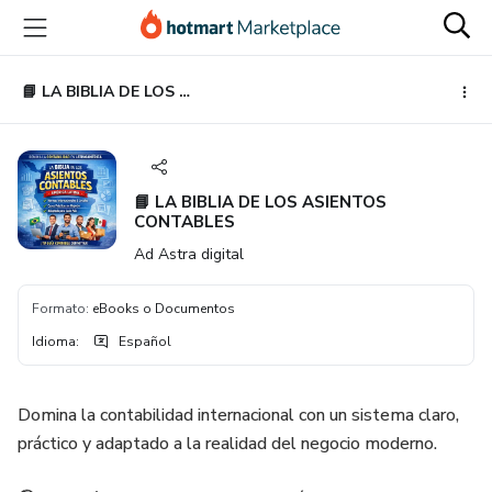
Ir
Ir
Ir
al
a
al
contenido
la
pie
principal
página
de
📘 LA BIBLIA DE LOS ASIENTOS CONTABLES
de
página
pago
📘 LA BIBLIA DE LOS ASIENTOS
CONTABLES
Ad Astra digital
Formato
:
eBooks o Documentos
Idioma
:
Español
Domina la contabilidad internacional con un sistema claro,
práctico y adaptado a la realidad del negocio moderno.