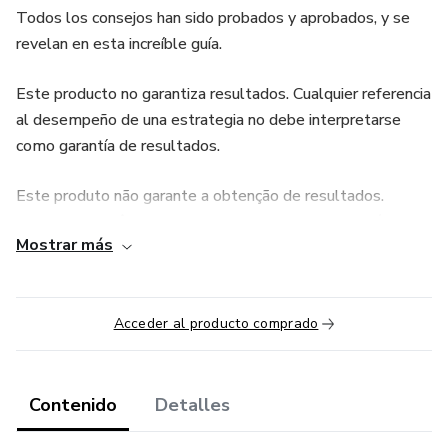
Todos los consejos han sido probados y aprobados, y se
revelan en esta increíble guía.
Este producto no garantiza resultados. Cualquier referencia
al desempeño de una estrategia no debe interpretarse
como garantía de resultados.
Este produto não garante a obtenção de resultados.
Qualquer referência ao desempenho de uma estratégia não
Mostrar más
deve ser interpretada como uma garantia de resultados
Acceder al producto comprado
Contenido
Detalles