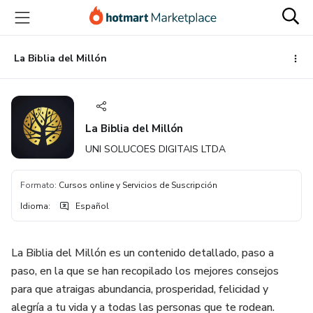
Ir
Ir
Ir
al
a
al
contenido
la
pie
principal
página
de
La Biblia del Millón
de
página
pago
La Biblia del Millón
UNI SOLUCOES DIGITAIS LTDA
Formato
:
Cursos online y Servicios de Suscripción
Idioma
:
Español
La Biblia del Millón es un contenido detallado, paso a
paso, en la que se han recopilado los mejores consejos
para que atraigas abundancia, prosperidad, felicidad y
alegría a tu vida y a todas las personas que te rodean.