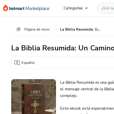
Ir
Ir
Ir
Categorías
al
a
al
contenido
la
pie
principal
página
de
Página de inicio
La Biblia Resumida: Un Camino de Esperanza para tu Vida
de
página
pago
La Biblia Resumida: Un Camino
Español
La Biblia Resumida es una guí
el mensaje central de la Bibl
complejo.
Este ebook está especialmen