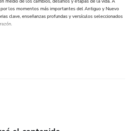
en medio de los cambios, desafíos y etapas de la vida. A
llo por los momentos más importantes del Antiguo y Nuevo
rias clave, enseñanzas profundas y versículos seleccionados
razón.
 explicaciones complicadas, sino reflexiones cercanas que te
on tu vida diaria: la familia, el cansancio, la soledad, la
.
nte, imágenes ilustrativas suaves y mensajes llenos de luz,
on calma, reflexionar y volver a él siempre que necesites
un libro, es un recordatorio de que no estás sola y de que