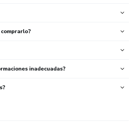
 comprarlo?
ormaciones inadecuadas?
s?