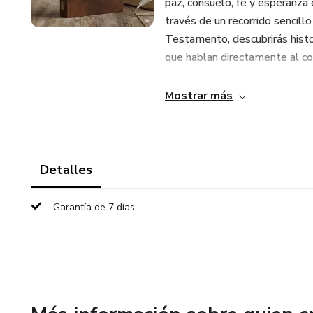
paz, consuelo, fe y esperanza 
través de un recorrido senci
Testamento, descubrirás histo
que hablan directamente al co
Aquí no encontrarás juicios ni
Mostrar más
ayudarán a conectar la Palabra c
gratitud y la confianza en Dios
Con un tono cálido y acompaña
Detalles
este libro es ideal para leer c
fortaleza espiritual.
Garantía de 7 días
La Biblia Resumida no es solo 
siempre hay esperanza.