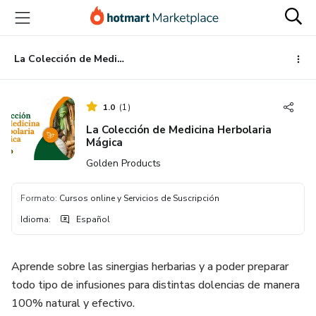
Ir
Ir
Ir
al
a
al
contenido
la
pie
principal
página
de
La Colección de Medicina Herbolaria Mágica
de
página
pago
1.0
(
1
)
La Colección de Medicina Herbolaria
Mágica
Golden Products
Formato
:
Cursos online y Servicios de Suscripción
Idioma
:
Español
Aprende sobre las sinergias herbarias y a poder preparar
todo tipo de infusiones para distintas dolencias de manera
100% natural y efectivo.