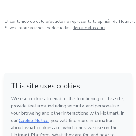
El contenido de este producto no representa la opinión de Hotmart.
Si ves informaciones inadecuadas,
denúncialas aquí
en Amsterdam
en Madrid
en Bogotá
Hecho con
❤
en Belo Horizonte
en Ciudad de México
Conoce Hotmart