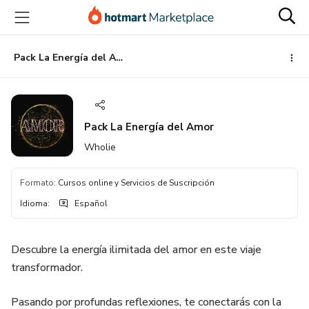
Ir
Ir
Ir
al
a
al
contenido
la
pie
principal
página
de
Pack La Energía del Amor
de
página
pago
Pack La Energía del Amor
Wholie
Formato
:
Cursos online y Servicios de Suscripción
Idioma
:
Español
Descubre la energía ilimitada del amor en este viaje
transformador.
Pasando por profundas reflexiones, te conectarás con la