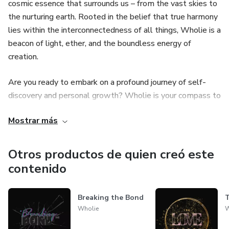
cosmic essence that surrounds us – from the vast skies to
the nurturing earth. Rooted in the belief that true harmony
lies within the interconnectedness of all things, Wholie is a
beacon of light, ether, and the boundless energy of
creation.
Are you ready to embark on a profound journey of self-
discovery and personal growth? Wholie is your compass to
navigate the realms of meditation, yoga, and spirituality.
Mostrar más
We invite you to explore the depths of your being, to
unearth your true potential, and to unlock the doors to
lasting inner peace and balance.
Otros productos de quien creó este
contenido
For seekers like you, open-minded and curious, Wholie
offers a sanctuary to transcend limiting beliefs, paving the
Breaking the Bond
T
way to a more profound understanding of yourself and the
Wholie
W
world around you. Our mission is to empower you on your
path to transformation, guiding you through life's labyrinth