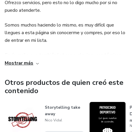
Ofrezco servicios, pero esto no lo digo mucho por si no
puedo atenderte.
Somos muchos haciendo lo mismo, es muy difícil que
llegues a esta página sin conocerme y compres, por eso lo
de entrar en mi lista.
Envío mails, que también lo hace cualquiera, con técnicas
de venta, historias que sirven para tu negocio, vivencias, lo
Mostrar más
que sea, siempre enfocado a que aprendas y apliques.
Otros productos de quien creó este
Hasta aquí ya ves que soy otro más, simplemente tengo
contenido
mi estilo y quizás sea eso lo que pueda gustarte.
Nos vemos.
Storytelling take
P
away
D
n
Nico Vidal
N