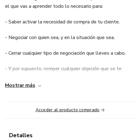
el que vas a aprender todo lo necesario para:
- Saber activar la necesidad de compra de tu cliente.
- Negociar con quien sea, y en la situación que sea.
- Cerrar cualquier tipo de negociación que lleves a cabo.
- Y por supuesto, romper cualquier objeción que se te
plantee.
Mostrar más
Además de saber como recuperar esos clientes perdidos o
esa lista de contactos que tienes en el olvido, y son
clientes potenciales.
Acceder al producto comprado
Nos vemos dentro.
Detalles