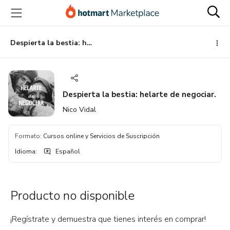
Ir
Ir
Ir
al
a
al
contenido
la
pie
principal
página
de
Despierta la bestia: helarte de negociar.
de
página
pago
Despierta la bestia: helarte de negociar.
Nico Vidal
Formato
:
Cursos online y Servicios de Suscripción
Idioma
:
Español
Producto no disponible
¡Regístrate y demuestra que tienes interés en comprar!