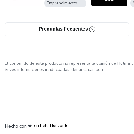
Emprendimiento Digital
Preguntas frecuentes
El contenido de este producto no representa la opinión de Hotmart.
Si ves informaciones inadecuadas,
denúncialas aquí
en Ciudad de México
en Bogotá
en Amsterdam
en Madrid
en Belo Horizonte
Hecho con
❤