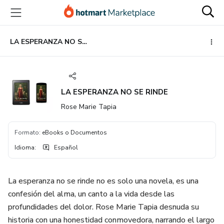
Ir
Ir
Ir
al
a
al
contenido
la
pie
principal
página
de
LA ESPERANZA NO SE RINDE
de
página
pago
LA ESPERANZA NO SE RINDE
Rose Marie Tapia
Formato
:
eBooks o Documentos
Idioma
:
Español
La esperanza no se rinde no es solo una novela, es una
confesión del alma, un canto a la vida desde las
profundidades del dolor. Rose Marie Tapia desnuda su
historia con una honestidad conmovedora, narrando el largo