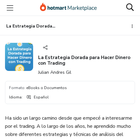
Ir
Ir
Ir
al
a
al
contenido
la
pie
principal
página
de
La Estrategia Dorada para Hacer Dinero con Trading
de
página
pago
La Estrategia Dorada para Hacer Dinero
con Trading
Julian Andres Gil
Formato
:
eBooks o Documentos
Idioma
:
Español
Ha sido un largo camino desde que empecé a interesarme
por el trading. A lo largo de los años, he aprendido mucho
sobre diferentes estrategias y técnicas de análisis del