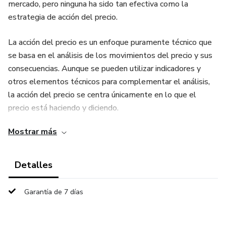
mercado, pero ninguna ha sido tan efectiva como la
estrategia de acción del precio.
La acción del precio es un enfoque puramente técnico que
se basa en el análisis de los movimientos del precio y sus
consecuencias. Aunque se pueden utilizar indicadores y
otros elementos técnicos para complementar el análisis,
la acción del precio se centra únicamente en lo que el
precio está haciendo y diciendo.
Mostrar más
Este libro es una guía completa sobre cómo utilizar la
estrategia de acción del precio en el trading. Desde los
conceptos básicos hasta técnicas avanzadas, cubriremos
Detalles
todo lo que necesitas saber para aplicar la acción del precio
en tus operaciones. Además, discutiremos cómo integrar la
Garantía de 7 días
acción del precio en un enfoque de trading más amplio y
cómo gestionar el riesgo y el capital de forma efectiva.