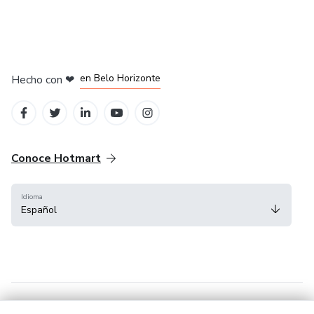
en Ciudad de México
en Bogotá
en Amsterdam
en Madrid
en Belo Horizonte
Hecho con
❤
Conoce Hotmart
Idioma
Español