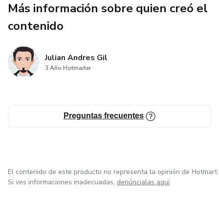
Más información sobre quien creó el
Mi objetivo con este libro es proporcionar a los lectores
todo lo que necesitan para utilizar la estrategia de acción
contenido
del precio de forma efectiva y rentable. Si eres un trader
principiante o experimentado, estoy seguro de que
Julian Andres Gil
encontrarás este libro útil y relevante.
3 Año Hotmarter
Así que, sin más preámbulos, comencemos nuestro viaje
hacia el dominio de esta estrategia que te hará rentable y
te llevará a lograr tus sueños. ¡Vamos con toda!
Preguntas frecuentes
El contenido de este producto no representa la opinión de Hotmart.
Si ves informaciones inadecuadas,
denúncialas aquí