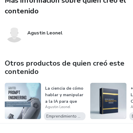
Más información sobre quien creó el
contenido
Agustin Leonel
Otros productos de quien creó este
contenido
La ciencia de cómo
hablar y manipular
a la IA para que
Agustin Leonel
A
traba...
Emprendimiento Digital