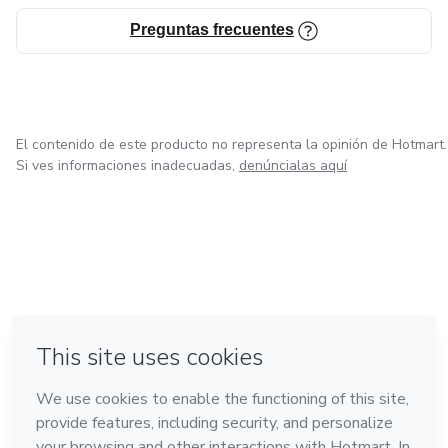
Preguntas frecuentes
El contenido de este producto no representa la opinión de Hotmart.
Si ves informaciones inadecuadas,
denúncialas aquí
en Bogotá
en Amsterdam
en Madrid
en Ciudad de México
Hecho con
❤
en Belo Horizonte