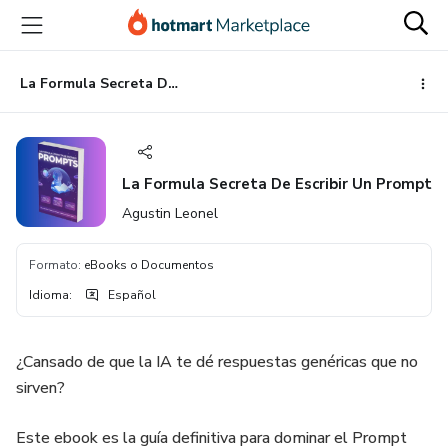
Ir
Ir
Ir
al
a
al
contenido
la
pie
principal
página
de
La Formula Secreta De Escribir Un Prompt
de
página
pago
La Formula Secreta De Escribir Un Prompt
Agustin Leonel
Formato
:
eBooks o Documentos
Idioma
:
Español
¿Cansado de que la IA te dé respuestas genéricas que no
sirven?
Este ebook es la guía definitiva para dominar el Prompt