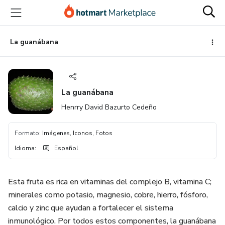
Ir
Ir
Ir
al
a
al
contenido
la
pie
principal
página
de
La guanábana
de
página
pago
La guanábana
Henrry David Bazurto Cedeño
Formato
:
Imágenes, Iconos, Fotos
Idioma
:
Español
Esta fruta es rica en vitaminas del complejo B, vitamina C;
minerales como potasio, magnesio, cobre, hierro, fósforo,
calcio y zinc que ayudan a fortalecer el sistema
inmunológico. Por todos estos componentes, la guanábana