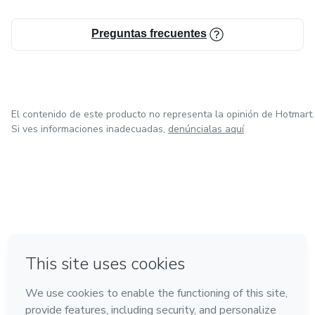
Preguntas frecuentes
El contenido de este producto no representa la opinión de Hotmart.
Si ves informaciones inadecuadas,
denúncialas aquí
en Bogotá
en Amsterdam
en Madrid
en Ciudad de México
Hecho con
❤
en Belo Horizonte