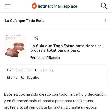
Ir
Ir
Ir
al
a
al
contenido
la
pie
principal
página
de
La Guía que Todo Estudiante Necesita, prótesis total paso a paso.
de
página
pago
La Guía que Todo Estudiante Necesita,
prótesis total paso a paso.
Fernanda Pillacela
Formato
:
eBooks o Documentos
Idioma
:
Español
Este eBook ha sido creado con todo mi cariño y dedicación,
y en él encontrarás el paso a paso para realizar una
prótesis total removible bimaxilar. Durante mi época