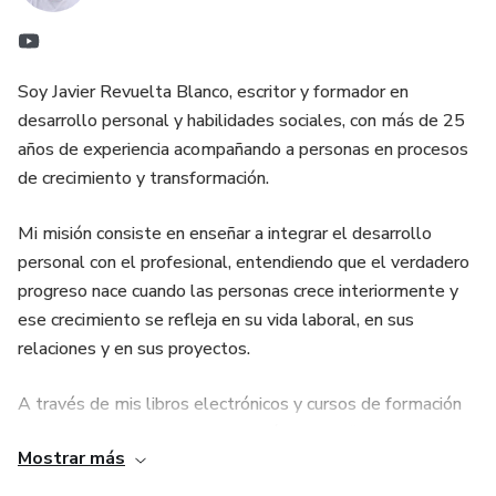
Soy Javier Revuelta Blanco, escritor y formador en
desarrollo personal y habilidades sociales, con más de 25
años de experiencia acompañando a personas en procesos
de crecimiento y transformación.
Mi misión consiste en enseñar a integrar el desarrollo
personal con el profesional, entendiendo que el verdadero
progreso nace cuando las personas crece interiormente y
ese crecimiento se refleja en su vida laboral, en sus
relaciones y en sus proyectos.
A través de mis libros electrónicos y cursos de formación
online comparto herramientas prácticas, reflexiones
Mostrar más
profundas y metodologías claras para fortalecer la
autoconfianza, la inteligencia emocional o la comunicación