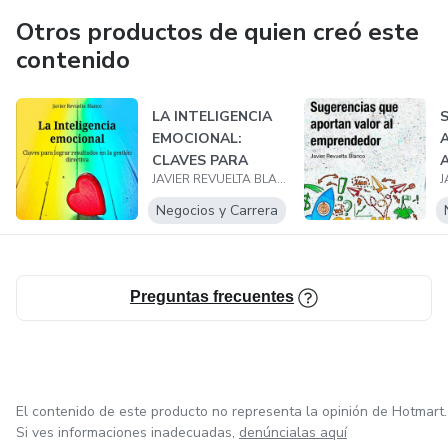
consciente, entre otras habilidades.
Otros productos de quien creó este
contenido
Mis contenidos están diseñados para aplicarse a la vida
real y al ámbito profesional, ayudando a mejorar las
LA INTELIGENCIA
habilidades sociales, la toma de decisiones y la coherencia
EMOCIONAL:
entre lo que somos, lo que hacemos y lo que ofrecemos al
CLAVES PARA
mundo. Cada formación es una invitación a unir bienestar
JAVIER REVUELTA BLANCO
LOGRAR
personal y eficacia profesional para construir una vida más
RESULTADOS EN...
Negocios y Carrera
plena, consciente y alineada con los propios valores.
Preguntas frecuentes
El contenido de este producto no representa la opinión de Hotmart.
Si ves informaciones inadecuadas,
denúncialas aquí