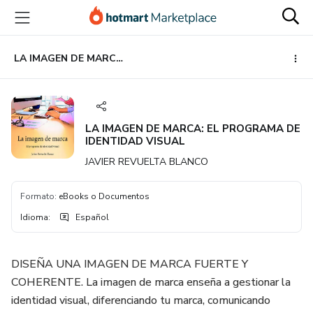
Ir
Ir
Ir
al
a
al
contenido
la
pie
principal
página
de
LA IMAGEN DE MARCA: EL PROGRAMA DE IDENTIDAD VISUAL
de
página
pago
LA IMAGEN DE MARCA: EL PROGRAMA DE
IDENTIDAD VISUAL
JAVIER REVUELTA BLANCO
Formato
:
eBooks o Documentos
Idioma
:
Español
DISEÑA UNA IMAGEN DE MARCA FUERTE Y
COHERENTE. La imagen de marca enseña a gestionar la
identidad visual, diferenciando tu marca, comunicando