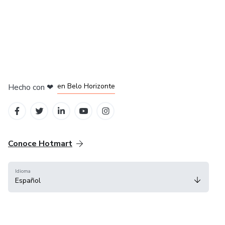
en Ciudad de México
en Bogotá
en Amsterdam
en Madrid
en Belo Horizonte
Hecho con
❤
Conoce Hotmart
Idioma
Español