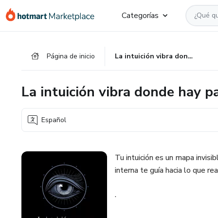
Ir
Ir
Ir
Categorías
al
a
al
contenido
la
pie
principal
página
de
Página de inicio
La intuición vibra donde hay paz interior
de
página
pago
La intuición vibra donde hay pa
Español
Tu intuición es un mapa invisi
interna te guía hacia lo que r
.