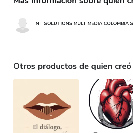
Más información sobre quien c
.
.
NT SOLUTIONS MULTIMEDIA COLOMBIA 
.
.
.
Otros productos de quien creó
.
.