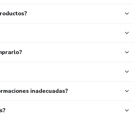
productos?
mprarlo?
ormaciones inadecuadas?
s?