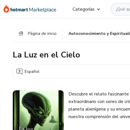
Ir
Ir
Ir
Categorías
al
a
al
contenido
la
pie
principal
página
de
Página de inicio
Autoconocimiento y Espiritual
de
página
pago
La Luz en el Cielo
Español
Descubre el relato fascinant
extraordinario con seres de otr
planeta alienígena y su encuen
nuestra comprensión del univer