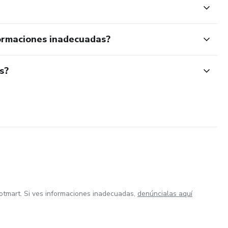
ormaciones inadecuadas?
s?
otmart. Si ves informaciones inadecuadas,
denúncialas aquí