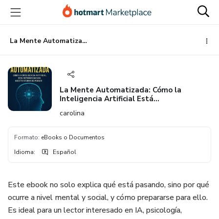
Ir
Ir
Ir
al
a
al
contenido
la
pie
principal
página
de
La Mente Automatizada: Cómo la Inteligencia Artificial Está Reprogramando Nuestra Forma de Pensar
de
página
pago
La Mente Automatizada: Cómo la
Inteligencia Artificial Está
Reprogramando Nuestra Forma de
carolina
Pensar
Formato
:
eBooks o Documentos
Idioma
:
Español
Este ebook no solo explica qué está pasando, sino por qué
ocurre a nivel mental y social, y cómo prepararse para ello.
Es ideal para un lector interesado en IA, psicología,