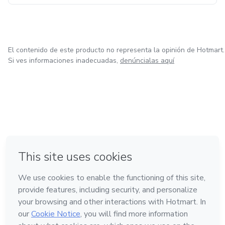
El contenido de este producto no representa la opinión de Hotmart.
Si ves informaciones inadecuadas,
denúncialas aquí
en Ciudad de México
en Bogotá
en Amsterdam
en Madrid
en Belo Horizonte
Hecho con
❤
Conoce Hotmart