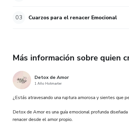
💗 Técnicas para reconstruir 
03
Cuarzos para el renacer Emocional
🌿 Diarios de gratitud
💎 Recursos como cuarzos, af
Este Ebook fue creado por una
Más información sobre quien c
sanando. Por eso, aquí no hay 
Si estás lista para comenzar a
Detox de Amor
para ti.
1 Año Hotmarter
Empieza hoy. Porque renacer…
¿Estás atravesando una ruptura amorosa y sientes que per
Detox de Amor es una guía emocional profunda diseñada pa
renacer desde el amor propio.