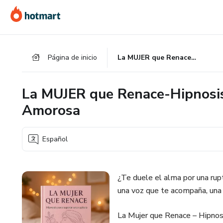
Ir
Ir
Ir
al
a
al
contenido
la
pie
principal
página
de
Página de inicio
La MUJER que Renace-Hipnosis para superar una Ruptura Amorosa
de
página
pago
La MUJER que Renace-Hipnosis
Amorosa
Español
¿Te duele el alma por una rup
una voz que te acompaña, una 
La Mujer que Renace – Hipnosi