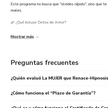
Este programa no busca que "olvides rápido", sino que t
reales.
🌿 ¿Qué incluye Detox de Amor?
✔️ Ebook terapéutico con ejercicios de sanación emociona
Mostrar más
✔️ Diario de gratitud y escritura guiada
✔️ Audios de hipnosis y afirmaciones poderosas
Preguntas frecuentes
✔️ Rituales para cerrar ciclos y reconectar contigo
¿Quién evaluó La MUJER que Renace-Hipnosi
✔️ BONUS descargables: Gym emocional, playlist curativ
¿Cómo funciona el “Plazo de Garantía”?
💡 Ideal para mujeres que:
Se sienten emocionalmente agotadas después de una ru
¿Qué es y cómo funciona el Certificado de Con