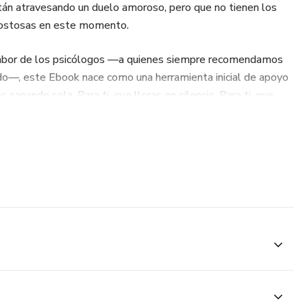
tán atravesando un duelo amoroso, pero que no tienen los
 costosas en este momento.
labor de los psicólogos —a quienes siempre recomendamos
o—, este Ebook nace como una herramienta inicial de apoyo
s sanando sola. Para ti, que lloras en silencio. Para ti, que
ón
mor
a
ar lazos emocionales