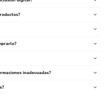
e
productos?
nal
mprarlo?
ormaciones inadecuadas?
s?