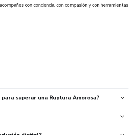
e acompañes con conciencia, con compasión y con herramientas
l
s para superar una Ruptura Amorosa?
a y más
ptura
clusión digital?