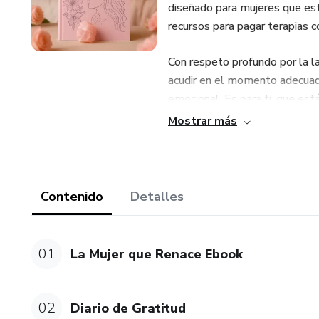
diseñado para mujeres que es
recursos para pagar terapias
Con respeto profundo por la 
acudir en el momento adecuad
emocional. Es para ti, que está
sientes que nadie te entiende.
Mostrar más
¿Qué encontrarás?
🌸 Ejercicios de autoobservaci
Contenido
Detalles
🌬️ Rituales para soltar con a
01
La Mujer que Renace Ebook
🌀 Hipnosis terapéutica guiad
🧘‍♀️ Visualizaciones para cort
02
Diario de Gratitud