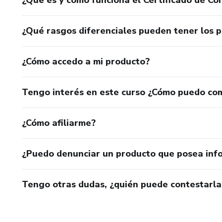
Están listas para dejar de rogar amor y empezar a elegirs
¿Qué rasgos diferenciales pueden tener los 
Buscan un proceso práctico, íntimo y con respaldo emocio
¿Cómo accedo a mi producto?
✨ No estás sola. Aquí comienza tu regreso a ti.
Tengo interés en este curso ¿Cómo puedo co
Haz tu Detox de Amor hoy.
¿Cómo afiliarme?
¿Puedo denunciar un producto que posea inf
Tengo otras dudas, ¿quién puede contestarla