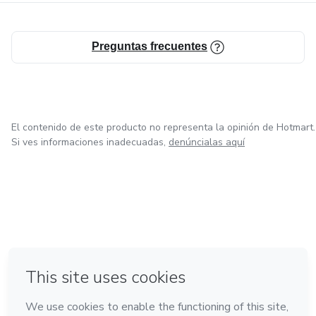
Preguntas frecuentes
El contenido de este producto no representa la opinión de Hotmart.
Si ves informaciones inadecuadas,
denúncialas aquí
en Bogotá
en Amsterdam
en Madrid
en Ciudad de México
Hecho con
❤
en Belo Horizonte