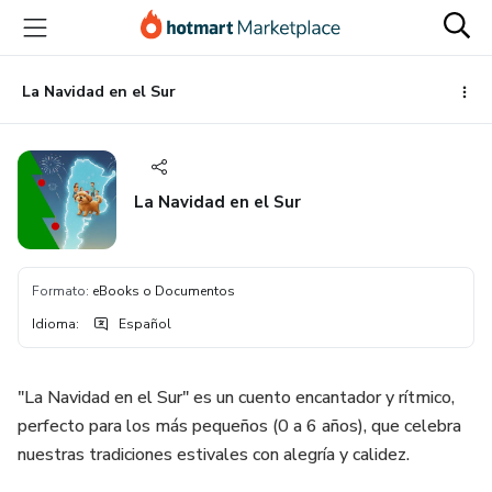
Ir
Ir
Ir
al
a
al
contenido
la
pie
principal
página
de
La Navidad en el Sur
de
página
pago
La Navidad en el Sur
Formato
:
eBooks o Documentos
Idioma
:
Español
"La Navidad en el Sur" es un cuento encantador y rítmico,
perfecto para los más pequeños (0 a 6 años), que celebra
nuestras tradiciones estivales con alegría y calidez.