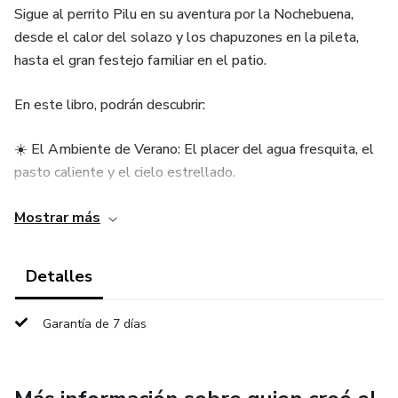
Sigue al perrito Pilu en su aventura por la Nochebuena,
desde el calor del solazo y los chapuzones en la pileta,
hasta el gran festejo familiar en el patio.
En este libro, podrán descubrir:
☀️ El Ambiente de Verano: El placer del agua fresquita, el
pasto caliente y el cielo estrellado.
👨‍👩‍👧‍👦 Tradiciones: El olor a asado en la parrilla, el sabor
Mostrar más
del Vitel Toné y el crujido de los Pan Dulces.
Detalles
✨ La Magia de la Noche: Los ruidos lejanos de los fuegos
artificiales y la emoción de encontrar los regalos de Papá
Garantía de 7 días
Noel (¡que viaja con mucho calor!).
Con ilustraciones vibrantes y un lenguaje sencillo y