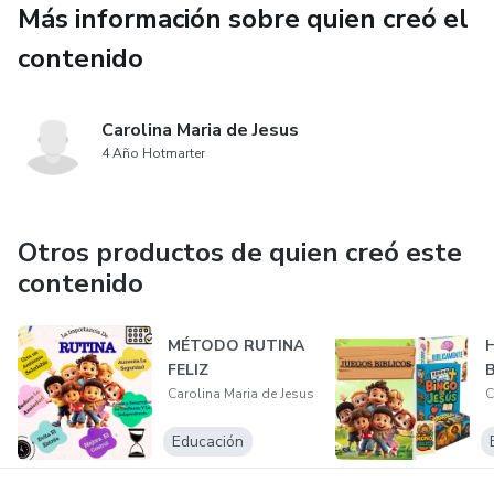
Más información sobre quien creó el
✔ Te conectarás emocional y espiritualmente con la
contenido
historia más poderosa de la humanidad.
Carolina Maria de Jesus
4 Año Hotmarter
Otros productos de quien creó este
contenido
MÉTODO RUTINA
FELIZ
B
Carolina Maria de Jesus
C
Educación