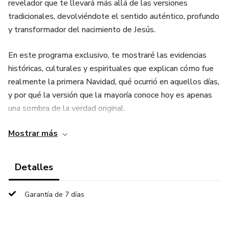
revelador que te llevará más allá de las versiones
tradicionales, devolviéndote el sentido auténtico, profundo
y transformador del nacimiento de Jesús.
En este programa exclusivo, te mostraré las evidencias
históricas, culturales y espirituales que explican cómo fue
realmente la primera Navidad, qué ocurrió en aquellos días,
y por qué la versión que la mayoría conoce hoy es apenas
una sombra de la verdad original.
Mostrar más
✔ Comprenderás la verdadera misión del nacimiento de
Jesús.
Detalles
✔ Descubrirás detalles ocultos por tradiciones y
traducciones modernas.
Garantía de 7 días
✔ Entenderás el simbolismo perdido del pesebre, la
estrella, los sabios y la profecía.