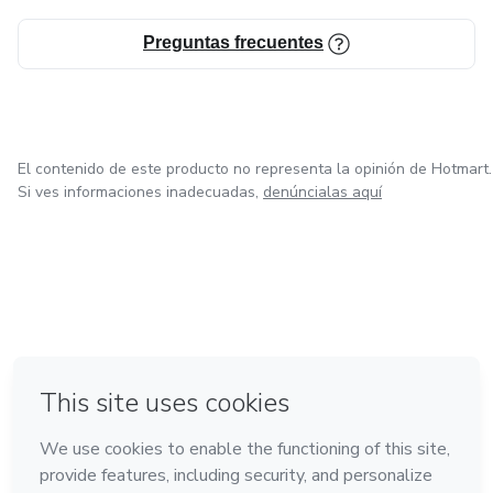
Preguntas frecuentes
El contenido de este producto no representa la opinión de Hotmart.
Si ves informaciones inadecuadas,
denúncialas aquí
en Bogotá
en Amsterdam
en Madrid
en Ciudad de México
Hecho con
❤
en Belo Horizonte