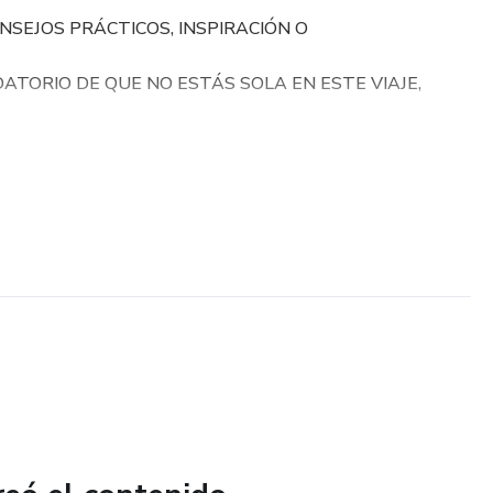
SEJOS PRÁCTICOS, INSPIRACIÓN O
TORIO DE QUE NO ESTÁS SOLA EN ESTE VIAJE,
ESTÁ AQUÍ PARA ACOMPAÑARTE EN CADA PASO
NIDAD DE MAMÁS COMPROMETIDAS CON EL
STAR DE SUS HIJOS ADOLESCENTES. ¡DESCUBRE
OLESCENTE" TIENE PARA OFRECERTE Y
U CONEXIÓN CON TU HIJO HOY MISMO!