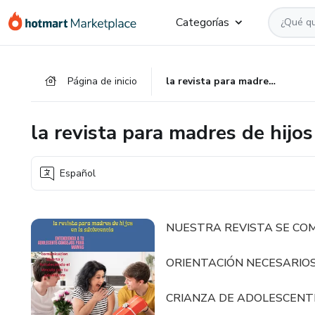
Ir
Ir
Ir
Categorías
al
a
al
contenido
la
pie
principal
página
de
Página de inicio
la revista para madres de hijos en la adolecencia
de
página
pago
la revista para madres de hijos
Español
NUESTRA REVISTA SE CO
ORIENTACIÓN NECESARIOS
CRIANZA DE ADOLESCENTE