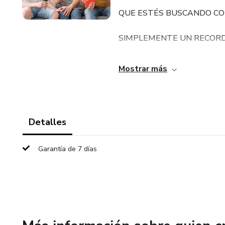
QUE ESTÉS BUSCANDO CON
SIMPLEMENTE UN RECORDA
"MAMÁ Y ADOLESCENTE" 
Mostrar más
DEL CAMINO.
ÚNETE A NUESTRA COMU
Detalles
CRECIMIENTO Y EL BIENE
Garantía de 7 días
TODO LO QUE "MAMÁ Y AD
EMPIEZA A FORTALECER T