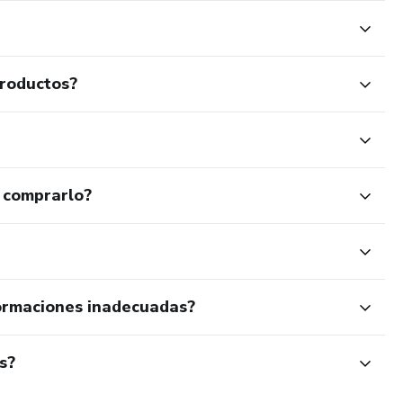
productos?
 comprarlo?
ormaciones inadecuadas?
s?