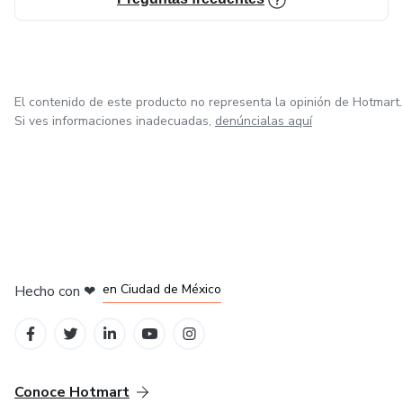
El contenido de este producto no representa la opinión de Hotmart.
Si ves informaciones inadecuadas,
denúncialas aquí
en Bogotá
en Amsterdam
en Madrid
en Ciudad de México
Hecho con
❤
en Belo Horizonte
Conoce Hotmart