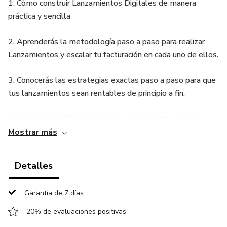
1. Cómo construir Lanzamientos Digitales de manera
práctica y sencilla
2. Aprenderás la metodología paso a paso para realizar
Lanzamientos y escalar tu facturación en cada uno de ellos.
3. Conocerás las estrategias exactas paso a paso para que
tus lanzamientos sean rentables de principio a fin.
4. Aprenderás cómo Escalar tus Lanzamientos y lograr
facturar desde el proceso de captación y cierre de
Mostrar más
Inscripciones de tus Lanzamientos.
Detalles
5. Descubrirás cómo facturar y venderle a todos los
prospectos que no compran tu producto principal durante
Garantía de 7 días
los Lanzamientos.
20% de evaluaciones positivas
6. Aprenderás cómo solucionar los obstáculos que se te