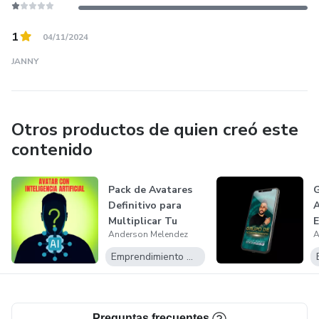
1
04/11/2024
JANNY
Otros productos de quien creó este
contenido
Pack de Avatares
G
Definitivo para
Multiplicar Tu
E
Anderson Melendez
A
Negocio
d
E
Emprendimiento Digital
Preguntas frecuentes