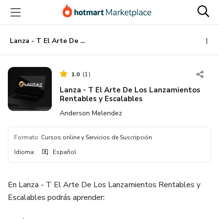
Ir
Ir
Ir
al
a
al
contenido
la
pie
principal
página
de
Lanza - T El Arte De Los Lanzamientos Rentables y Escalables
de
página
pago
1.0
(
1
)
Lanza - T El Arte De Los Lanzamientos
Rentables y Escalables
Anderson Melendez
Formato
:
Cursos online y Servicios de Suscripción
Idioma
:
Español
En Lanza - T El Arte De Los Lanzamientos Rentables y
Escalables podrás aprender: