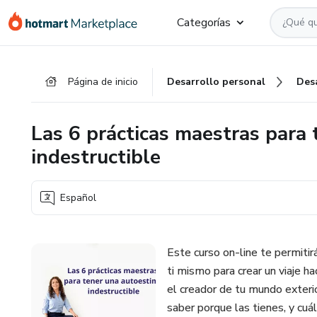
Ir
Ir
Ir
Categorías
al
a
al
contenido
la
pie
principal
página
de
Página de inicio
Desarrollo personal
Des
de
página
pago
Las 6 prácticas maestras para
indestructible
Español
Este curso on-line te permitir
ti mismo para crear un viaje ha
el creador de tu mundo exterio
saber porque las tienes, y cuál