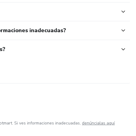
ormaciones inadecuadas?
s?
otmart. Si ves informaciones inadecuadas,
denúncialas aquí