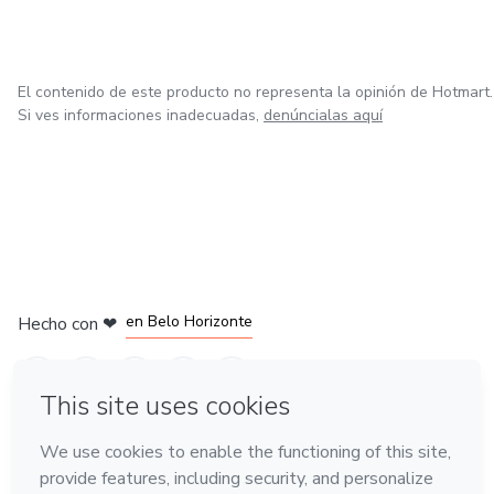
El contenido de este producto no representa la opinión de Hotmart.
Si ves informaciones inadecuadas,
denúncialas aquí
en Ciudad de México
en Bogotá
en Amsterdam
en Madrid
en Belo Horizonte
Hecho con
❤
Conoce Hotmart