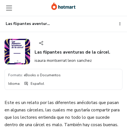
Ir
Ir
Ir
al
a
al
contenido
la
pie
principal
página
de
Las flipantes aventuras de la cárcel.
de
página
pago
Las flipantes aventuras de la cárcel.
isaura montserrat leon sanchez
Formato
:
eBooks o Documentos
Idioma
:
Español
Este es un relato por las diferentes anécdotas que pasan
en algunas cárceles, las cuales me gustaría compartir para
que los lectores entienda que no todo lo que sucede
dentro de una cárcel es malo. También hay cosas buenas.