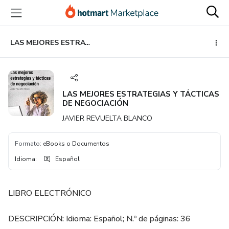
Ir
Ir
Ir
al
a
al
contenido
la
pie
principal
página
de
LAS MEJORES ESTRATEGIAS Y TÁCTICAS DE NEGOCIACIÓN
de
página
pago
LAS MEJORES ESTRATEGIAS Y TÁCTICAS
DE NEGOCIACIÓN
JAVIER REVUELTA BLANCO
Formato
:
eBooks o Documentos
Idioma
:
Español
LIBRO ELECTRÓNICO
DESCRIPCIÓN: Idioma: Español; N.º de páginas: 36