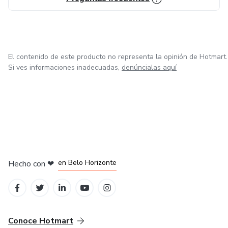
El contenido de este producto no representa la opinión de Hotmart.
Si ves informaciones inadecuadas,
denúncialas aquí
en Ciudad de México
en Bogotá
en Amsterdam
en Madrid
en Belo Horizonte
Hecho con
❤
Conoce Hotmart