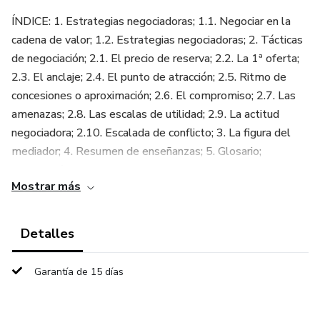
ÍNDICE: 1. Estrategias negociadoras; 1.1. Negociar en la
cadena de valor; 1.2. Estrategias negociadoras; 2. Tácticas
de negociación; 2.1. El precio de reserva; 2.2. La 1ª oferta;
2.3. El anclaje; 2.4. El punto de atracción; 2.5. Ritmo de
concesiones o aproximación; 2.6. El compromiso; 2.7. Las
amenazas; 2.8. Las escalas de utilidad; 2.9. La actitud
negociadora; 2.10. Escalada de conflicto; 3. La figura del
mediador; 4. Resumen de enseñanzas; 5. Glosario;
Bibliografía consultada.
Mostrar más
DOMINA LA NEGOCIACIÓN CON ESTRATEGIAS Y
TÁCTICAS EFECTIVAS. Las mejores estrategias y
Detalles
tácticas de negociación enseña a aplicar técnicas probadas,
planificar ofertas y manejar conflictos para obtener
Garantía de 15 días
resultados óptimos. Javier Revuelta Blanco ofrece
herramientas prácticas para negociar con seguridad,
influencia y eficacia, aprovechando cada fase del proceso