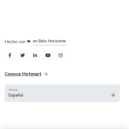
en Ciudad de México
en Bogotá
en Amsterdam
en Madrid
en Belo Horizonte
Hecho con
❤
Conoce Hotmart
Idioma
Español