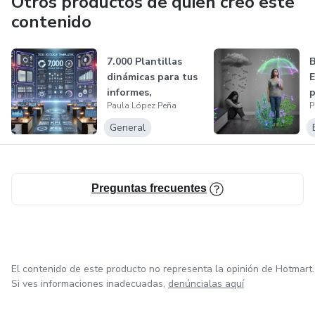
Otros productos de quien creó este
contenido
7.000 Plantillas
B
dinámicas para tus
E
informes,
p
Paula López Peña
P
planificación...
General
Preguntas frecuentes
El contenido de este producto no representa la opinión de Hotmart.
Si ves informaciones inadecuadas,
denúncialas aquí