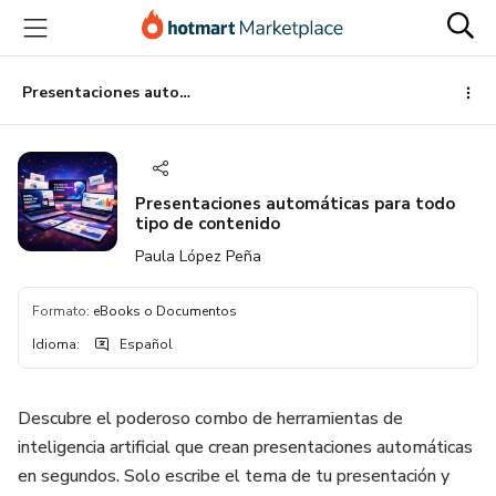
Ir
Ir
Ir
al
a
al
contenido
la
pie
principal
página
de
Presentaciones automáticas para todo tipo de contenido
de
página
pago
Presentaciones automáticas para todo
tipo de contenido
Paula López Peña
Formato
:
eBooks o Documentos
Idioma
:
Español
Descubre el poderoso combo de herramientas de
inteligencia artificial que crean presentaciones automáticas
en segundos. Solo escribe el tema de tu presentación y