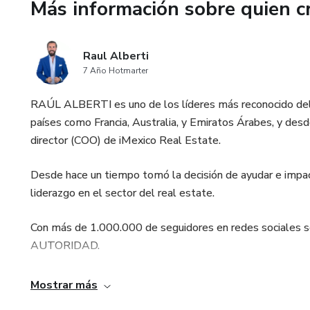
Más información sobre quien c
TOMA LA DECISION hoy y emp
Raul Alberti
7 Año Hotmarter
RAÚL ALBERTI es uno de los líderes más reconocido del rub
países como Francia, Australia, y Emiratos Árabes, y des
director (COO) de iMexico Real Estate.
Desde hace un tiempo tomó la decisión de ayudar e impac
liderazgo en el sector del real estate.
Con más de 1.000.000 de seguidores en redes sociales s
AUTORIDAD.
Autor del best SELLER:
Mostrar más