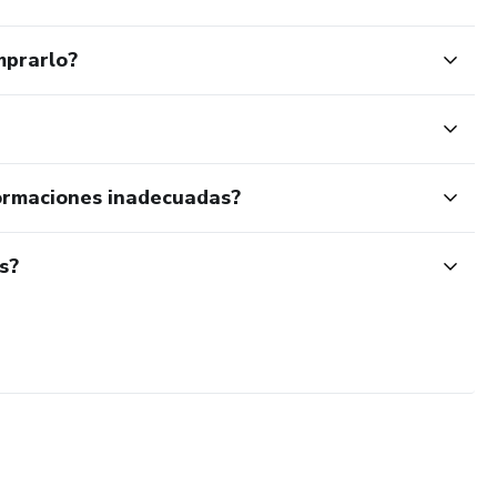
mprarlo?
ormaciones inadecuadas?
s?