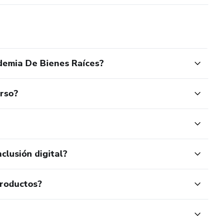
demia De Bienes Raíces?
urso?
clusión digital?
productos?