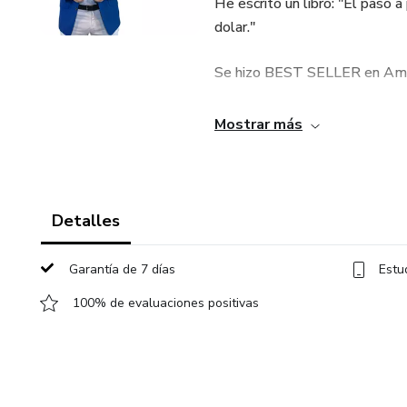
He escrito un libro: "El paso 
dolar."
Se hizo BEST SELLER en Amaz
Al día de hoy hago lanzamiento
Mostrar más
usando las técnicas que te v
mil asesores inmobiliarios.
Si en algún momento has teni
Detalles
saber que decir en la primera 
inversionistas, acotar tiempo co
Garantía de 7 días
Estu
Este es el programa que neces
100% de evaluaciones positivas
11 módulos - 30 videos y todo
material nuevo.