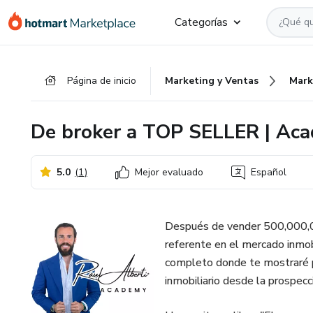
Ir
Ir
Ir
Categorías
al
a
al
contenido
la
pie
principal
página
de
Página de inicio
Marketing y Ventas
Mark
de
página
pago
De broker a TOP SELLER | Aca
5.0
(
1
)
Mejor evaluado
Español
Después de vender 500,000,000
referente en el mercado inmobi
completo donde te mostraré p
inmobiliario desde la prospecci