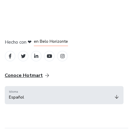
en Ciudad de México
en Bogotá
en Amsterdam
en Madrid
en Belo Horizonte
Hecho con
❤
Conoce Hotmart
Idioma
Español