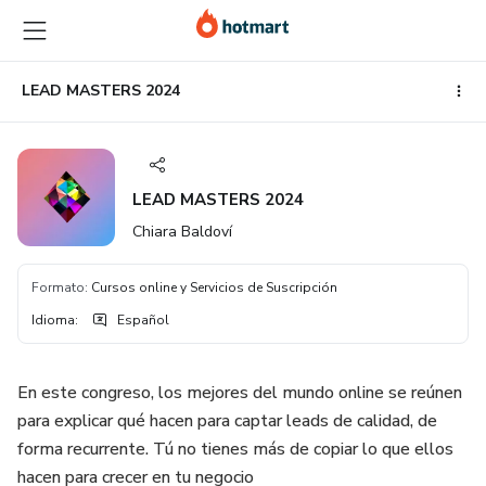
Ir
Ir
Ir
al
a
al
contenido
la
pie
principal
página
de
LEAD MASTERS 2024
de
página
pago
LEAD MASTERS 2024
Chiara Baldoví
Formato
:
Cursos online y Servicios de Suscripción
Idioma
:
Español
En este congreso, los mejores del mundo online se reúnen
para explicar qué hacen para captar leads de calidad, de
forma recurrente. Tú no tienes más de copiar lo que ellos
hacen para crecer en tu negocio