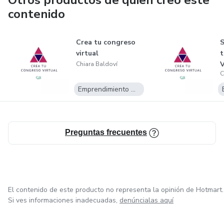
Otros productos de quien creó este
contenido
Crea tu congreso
S
virtual
t
V
Chiara Baldoví
C
Emprendimiento Digital
Preguntas frecuentes
El contenido de este producto no representa la opinión de Hotmart.
Si ves informaciones inadecuadas,
denúncialas aquí