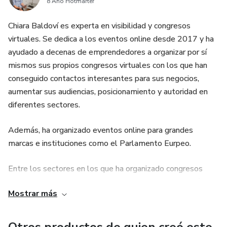
8 Año Hotmarter
Chiara Baldoví es experta en visibilidad y congresos
virtuales. Se dedica a los eventos online desde 2017 y ha
ayudado a decenas de emprendedores a organizar por sí
mismos sus propios congresos virtuales con los que han
conseguido contactos interesantes para sus negocios,
aumentar sus audiencias, posicionamiento y autoridad en
diferentes sectores.
Además, ha organizado eventos online para grandes
marcas e instituciones como el Parlamento Eurpeo.
Entre los sectores en los que ha organizado congresos
virtuales se encuentran: maternidad y crianza, educación,
Mostrar más
farmacia y medicina, yoga, famosos, gastronomia, email
marketing, estrategias online, economía, visibilidad,
monetización, emprendedores, negocios...