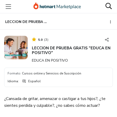
Ir
Ir
Ir
al
a
al
contenido
la
pie
principal
página
de
LECCION DE PRUEBA GRATIS "EDUCA EN POSITIVO"
de
página
pago
5.0
(
3
)
LECCION DE PRUEBA GRATIS "EDUCA EN
POSITIVO"
EDUCA EN POSITIVO
Formato
:
Cursos online y Servicios de Suscripción
Idioma
:
Español
¿Cansada de gritar, amenazar o castigar a tus hijos?, ¿te
sientes perdida y culpable?, ¿no sabes cómo actuar?