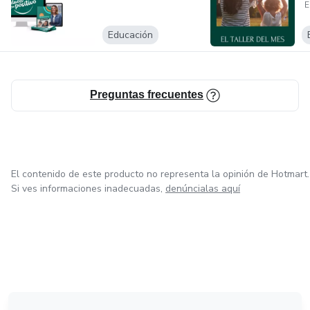
E
HERALDO DE MÉXICO entre otros.
Educación
Preguntas frecuentes
El contenido de este producto no representa la opinión de Hotmart.
Si ves informaciones inadecuadas,
denúncialas aquí
en Bogotá
en Amsterdam
en Madrid