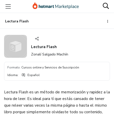
Ir
Ir
Ir
al
a
al
contenido
la
pie
principal
página
de
Lectura Flash
de
página
pago
Lectura Flash
Zonalí Salgado Machín
Formato
:
Cursos online y Servicios de Suscripción
Idioma
:
Español
Lectura Flash es un método de memorización y rapidez a la
hora de leer. Es ideal para tí que estás cansado de tener
que releer varias veces la misma página o hasta el mismo
libro porque simplemente olvidaste todo su contenido,