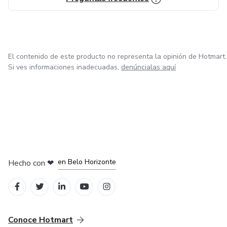
El contenido de este producto no representa la opinión de Hotmart.
Si ves informaciones inadecuadas,
denúncialas aquí
en Ciudad de México
en Bogotá
en Amsterdam
en Madrid
en Belo Horizonte
Hecho con
❤
Conoce Hotmart