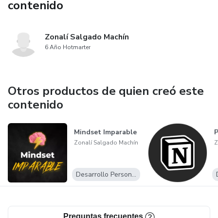
contenido
Zonalí Salgado Machín
6 Año Hotmarter
Otros productos de quien creó este
contenido
Mindset Imparable
P
Zonalí Salgado Machín
Z
Desarrollo Personal
Preguntas frecuentes