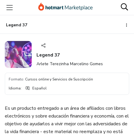
Ir
Ir
Ir
al
a
al
contenido
la
pie
principal
página
de
Legend 37
de
página
pago
Legend 37
Arlete Terezinha Marcelino Gomes
Formato
:
Cursos online y Servicios de Suscripción
Idioma
:
Español
Es un producto entregado a un área de afiliados con libros
electrónicos y sobre educación financiera y economía, con el
objetivo de ayudarlos a vivir mejor con las adversidades de
la vida financiera - este material no reemplaza y no está