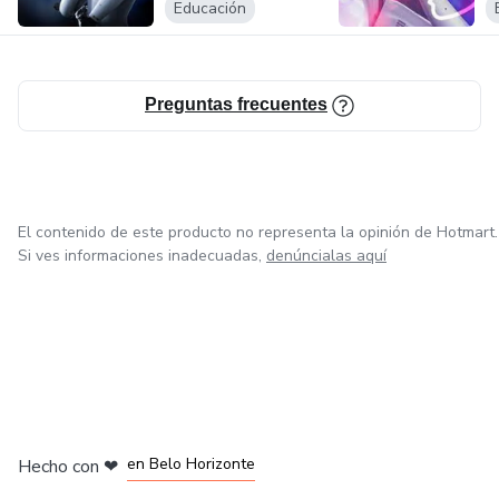
Educación
Preguntas frecuentes
El contenido de este producto no representa la opinión de Hotmart.
Si ves informaciones inadecuadas,
denúncialas aquí
en Ciudad de México
en Bogotá
en Amsterdam
en Madrid
en Belo Horizonte
Hecho con
❤