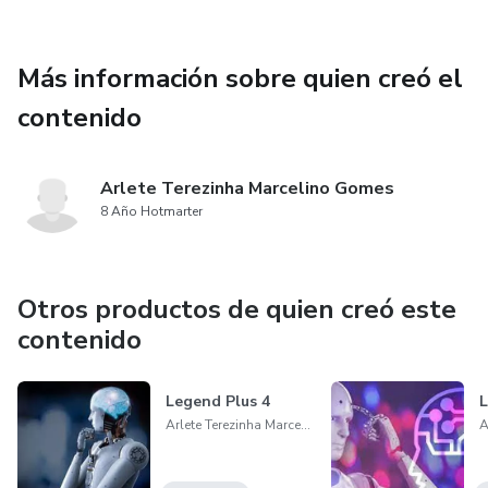
Más información sobre quien creó el
contenido
Arlete Terezinha Marcelino Gomes
8 Año Hotmarter
Otros productos de quien creó este
contenido
Legend Plus 4
L
Arlete Terezinha Marcelino Gomes