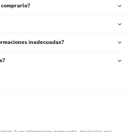
 comprarlo?
ormaciones inadecuadas?
s?
otmart. Si ves informaciones inadecuadas,
denúncialas aquí