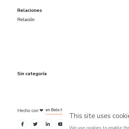
Relaciones
Relación
Sin categoría
en Ciudad de México
en Bogotá
en Amsterdam
en Madrid
en Belo Horizonte
Hecho con
❤
Conoce Hotmart