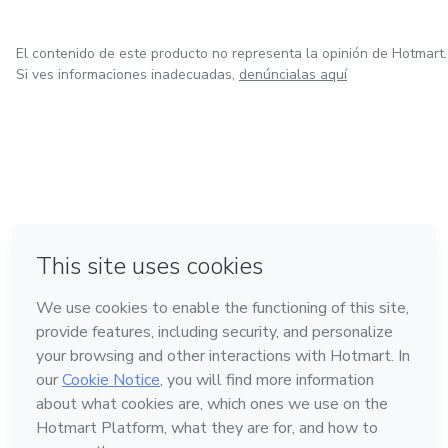
El contenido de este producto no representa la opinión de Hotmart.
Si ves informaciones inadecuadas,
denúncialas aquí
en Bogotá
en Amsterdam
en Madrid
en Ciudad de México
Hecho con
❤
en Belo Horizonte
Conoce Hotmart
Idioma