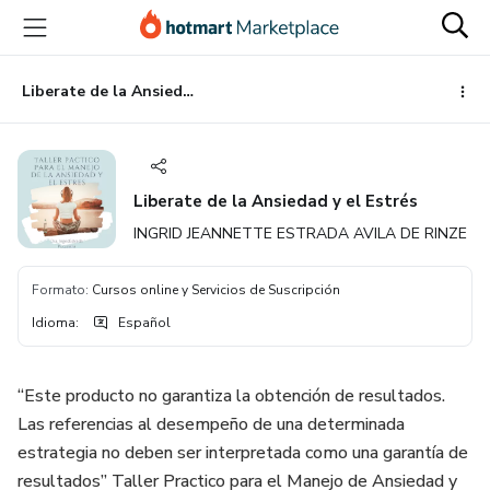
Ir
Ir
Ir
al
a
al
contenido
la
pie
principal
página
de
Liberate de la Ansiedad y el Estrés
de
página
pago
Liberate de la Ansiedad y el Estrés
INGRID JEANNETTE ESTRADA AVILA DE RINZE
Formato
:
Cursos online y Servicios de Suscripción
Idioma
:
Español
“Este producto no garantiza la obtención de resultados.
Las referencias al desempeño de una determinada
estrategia no deben ser interpretada como una garantía de
resultados” Taller Practico para el Manejo de Ansiedad y