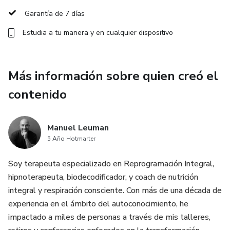
Acceso inmediato al comprar
Garantía de 7 días
Estudia a tu manera y en cualquier dispositivo
Método natural, no invasivo
Garantía de 7 días
Más información sobre quien creó el
Cómo funciona:
contenido
La hipnosis actúa directamente sobre la mente
subconsciente para cambiar la percepción del vape, reducir
Manuel Leuman
el impulso de fumar y fortalecer la confianza personal.
5 Año Hotmarter
Soy terapeuta especializado en Reprogramación Integral,
Ideal para:
hipnoterapeuta, biodecodificador, y coach de nutrición
Personas que quieren dejar el vape pero no han podido con
integral y respiración consciente. Con más de una década de
fuerza de voluntad o métodos tradicionales.
experiencia en el ámbito del autoconocimiento, he
impactado a miles de personas a través de mis talleres,