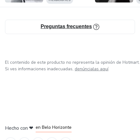
Preguntas frecuentes
El contenido de este producto no representa la opinión de Hotmart.
Si ves informaciones inadecuadas,
denúncialas aquí
en Ciudad de México
en Bogotá
en Amsterdam
en Madrid
en Belo Horizonte
Hecho con
❤