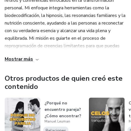
retiros y conferencias enfocados en la transformación
personal. Mi enfoque integra herramientas como la
biodecodificación, la hipnosis, las resonancias familiares y la
nutrición consciente, ayudando a las personas a reconectar
con su verdadera esencia y alcanzar una vida plena y
equilibrada. Mi misión es guiarte en el proceso de
reprogramación de creencias limitantes para que puedas
crear una realidad alineada con tu bienestar físico, mental y
Mostrar más
espiritual.
\
Otros productos de quien creó este
contenido
¿Porqué no
C
encuentro pareja?
v
¿Cómo encontrar?
t
Manuel Leuman
M
Relaciones