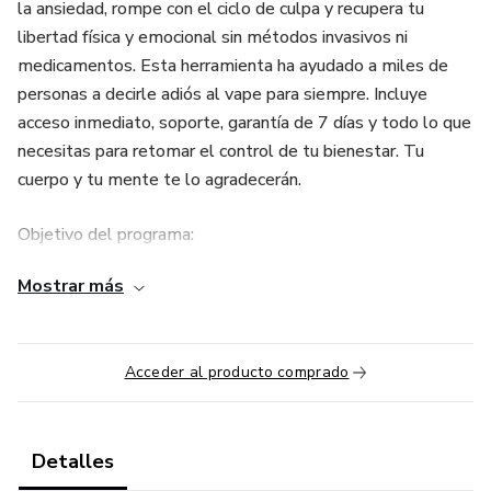
la ansiedad, rompe con el ciclo de culpa y recupera tu
libertad física y emocional sin métodos invasivos ni
medicamentos. Esta herramienta ha ayudado a miles de
personas a decirle adiós al vape para siempre. Incluye
acceso inmediato, soporte, garantía de 7 días y todo lo que
necesitas para retomar el control de tu bienestar. Tu
cuerpo y tu mente te lo agradecerán.
Objetivo del programa:
Mostrar más
Ayudarte a dejar el vapeo de forma natural, sin
medicamentos ni ansiedad, utilizando una hipnosis guiada
de 15 minutos al día durante 21 días.
Acceder al producto comprado
Formato:
1 audio de hipnosis descargable
Detalles