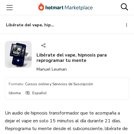
Ir
Ir
Ir
al
a
al
contenido
la
pie
principal
página
de
Libérate del vape, hipnosis para reprogramar tu mente
de
página
pago
Libérate del vape, hipnosis para
reprogramar tu mente
Manuel Leuman
Formato
:
Cursos online y Servicios de Suscripción
Idioma
:
Español
Un audio de hipnosis transformador que te acompaña a
dejar el vape en solo 15 minutos al día durante 21 días.
Reprograma tu mente desde el subconsciente, libérate de