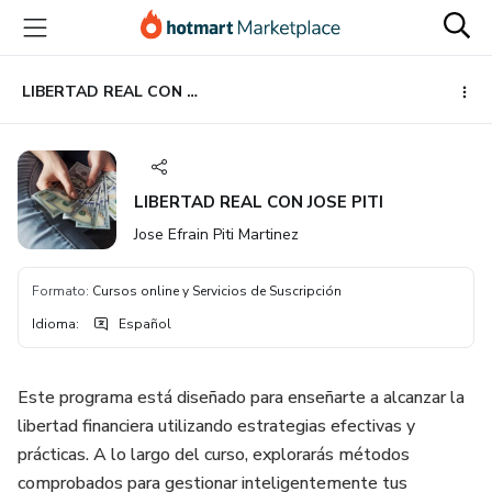
Ir
Ir
Ir
al
a
al
contenido
la
pie
principal
página
de
LIBERTAD REAL CON JOSE PITI
de
página
pago
LIBERTAD REAL CON JOSE PITI
Jose Efrain Piti Martinez
Formato
:
Cursos online y Servicios de Suscripción
Idioma
:
Español
Este programa está diseñado para enseñarte a alcanzar la
libertad financiera utilizando estrategias efectivas y
prácticas. A lo largo del curso, explorarás métodos
comprobados para gestionar inteligentemente tus