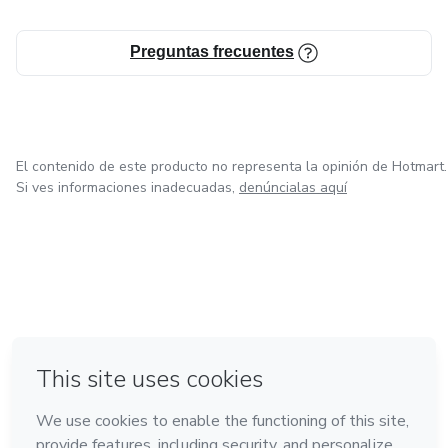
Preguntas frecuentes
El contenido de este producto no representa la opinión de Hotmart.
Si ves informaciones inadecuadas,
denúncialas aquí
en Bogotá
en Amsterdam
en Madrid
en Ciudad de México
Hecho con
❤
en Belo Horizonte