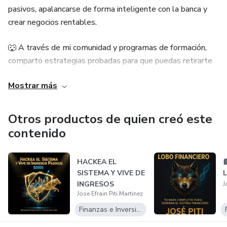
pasivos, apalancarse de forma inteligente con la banca y
crear negocios rentables.
🐺 A través de mi comunidad y programas de formación,
comparto estrategias probadas para que puedas retirarte
joven y libre, multiplicar tu dinero y transformar tu
Mostrar más
mentalidad financiera.
Mi misión es simple: ayudarte a hackear el sistema,
Otros productos de quien creó este
aprovechar las oportunidades correctas y vivir una vida con
contenido
tiempo, libertad y abundancia.
HACKEA EL

SISTEMA Y VIVE DE
INGRESOS
J
Jose Efrain Piti Martinez
PASIVOS
Finanzas e Inversiones