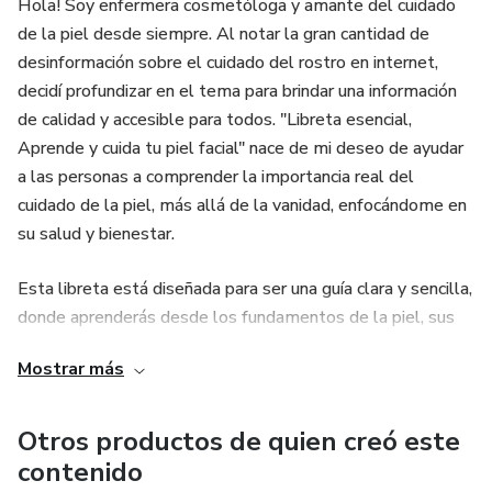
Hola! Soy enfermera cosmetóloga y amante del cuidado
de la piel desde siempre. Al notar la gran cantidad de
desinformación sobre el cuidado del rostro en internet,
decidí profundizar en el tema para brindar una información
de calidad y accesible para todos. "Libreta esencial,
Aprende y cuida tu piel facial" nace de mi deseo de ayudar
a las personas a comprender la importancia real del
cuidado de la piel, más allá de la vanidad, enfocándome en
su salud y bienestar.
Esta libreta está diseñada para ser una guía clara y sencilla,
donde aprenderás desde los fundamentos de la piel, sus
capas y procesos, hasta los pasos esenciales de una rutina
Mostrar más
de skincare, cómo elegir productos adecuados y la
importancia de los principios activos y vitaminas. Con ella,
podrás entender mejor tu piel, sus necesidades y cómo
Otros productos de quien creó este
cuidarla de manera efectiva y saludable.
contenido