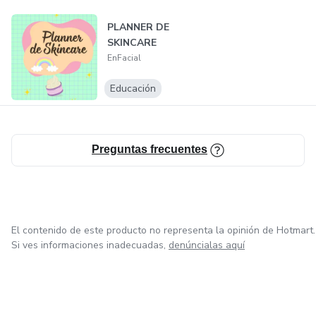
No es solo una libreta, es un recurso educativo para todos
PLANNER DE
los que desean aprender y tomar decisiones informadas
SKINCARE
sobre el cuidado de su piel :)
EnFacial
Educación
Preguntas frecuentes
El contenido de este producto no representa la opinión de Hotmart.
Si ves informaciones inadecuadas,
denúncialas aquí