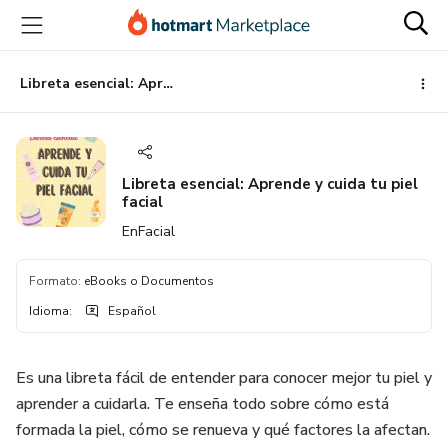
Ir
Ir
Ir
al
a
al
contenido
la
pie
principal
página
de
Libreta esencial: Aprende y cuida tu piel facial
de
página
pago
Libreta esencial: Aprende y cuida tu piel
facial
EnFacial
Formato
:
eBooks o Documentos
Idioma
:
Español
Es una libreta fácil de entender para conocer mejor tu piel y
aprender a cuidarla. Te enseña todo sobre cómo está
formada la piel, cómo se renueva y qué factores la afectan.