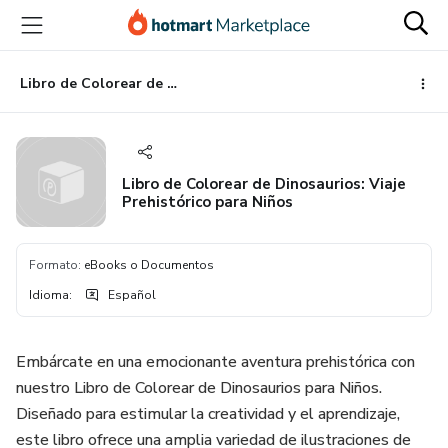
Ir
Ir
Ir
al
a
al
contenido
la
pie
principal
página
de
Libro de Colorear de Dinosaurios: Viaje Prehistórico para Niños
de
página
pago
Libro de Colorear de Dinosaurios: Viaje
Prehistórico para Niños
Formato
:
eBooks o Documentos
Idioma
:
Español
Embárcate en una emocionante aventura prehistórica con
nuestro Libro de Colorear de Dinosaurios para Niños.
Diseñado para estimular la creatividad y el aprendizaje,
este libro ofrece una amplia variedad de ilustraciones de