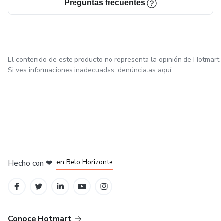
Preguntas frecuentes
El contenido de este producto no representa la opinión de Hotmart.
Si ves informaciones inadecuadas,
denúncialas aquí
en Ciudad de México
en Bogotá
en Amsterdam
en Madrid
en Belo Horizonte
Hecho con
❤
Conoce Hotmart